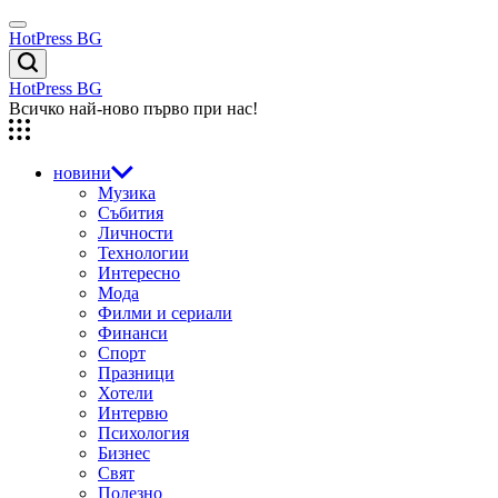
Skip
Menu
to
HotPress BG
content
Търсене
HotPress BG
Всичко най-ново първо при нас!
новини
Музика
Събития
Личности
Технологии
Интересно
Мода
Филми и сериали
Финанси
Спорт
Празници
Хотели
Интервю
Психология
Бизнес
Свят
Полезно