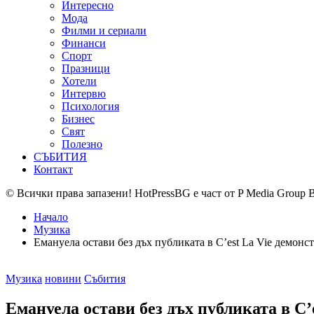
Интересно
Мода
Филми и сериали
Финанси
Спорт
Празници
Хотели
Интервю
Психология
Бизнес
Свят
Полезно
СЪБИТИЯ
Контакт
© Всички права запазени! HotPressBG е част от P Media Group 
Начало
Музика
Емануела остави без дъх публиката в C’est La Vie демонс
Posted
Музика
новини
Събития
in
Емануела остави без дъх публиката в C’