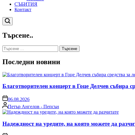
СЪБИТИЯ
Контакт
Търсене
Търсене..
Търсене
за:
Последни новини
Благотворителен концерт в Гоце Делчев събира с
on
06.08.2026
Posted
Петър Ангелов - Пепсън
by
Надеждност на уредите, на която можете да разчи