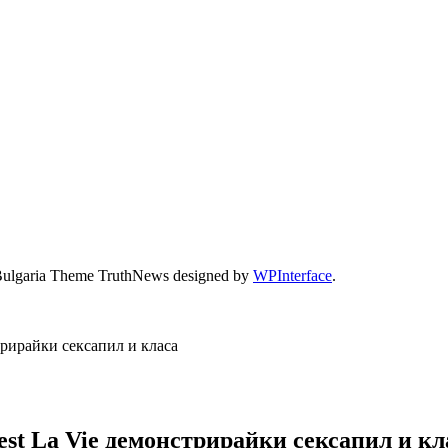
Bulgaria Theme TruthNews designed by
WPInterface
.
трирайки сексапил и класа
est La Vie демонстрирайки сексапил и кл