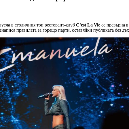
нуела в столичния топ ресторант-клуб
C’est La Vie
се превърна в
енаписа правилата за горещо парти, оставяйки публиката без дъх