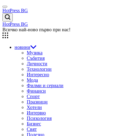
Skip
Menu
to
HotPress BG
content
Търсене
HotPress BG
Всичко най-ново първо при нас!
новини
Музика
Събития
Личности
Технологии
Интересно
Мода
Филми и сериали
Финанси
Спорт
Празници
Хотели
Интервю
Психология
Бизнес
Свят
Полезно