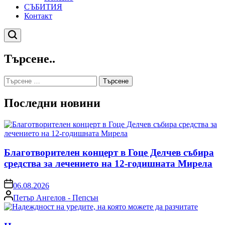
СЪБИТИЯ
Контакт
Търсене
Търсене..
Търсене
за:
Последни новини
Благотворителен концерт в Гоце Делчев събира
средства за лечението на 12-годишната Мирела
on
06.08.2026
Posted
Петър Ангелов - Пепсън
by