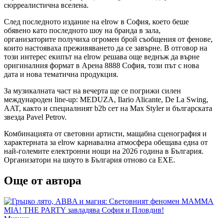
сюрреалистична вселена.
След последното издание на elrow в София, което беше
обявено като последното шоу на бранда в зала,
организаторите получиха огромен брой съобщения от фенове,
които настояваха преживяването да се завърне. В отговор на
този интерес екипът на elrow решава още веднъж да върне
оригиналния формат в Арена 8888 София, този път с нова
дата и нова тематична продукция.
За музикалната част на вечерта ще се погрижи силен
международен line-up: MEDUZA, Ilario Alicante, De La Swing,
AAT, както и специалният b2b сет на Max Styler и българската
звезда Pavel Petrov.
Комбинацията от световни артисти, мащабна сценография и
характерната за elrow карнавална атмосфера обещава една от
най-големите електронни нощи на 2026 година в България.
Организатори на шоуто в България отново са EXE.
Още от автора