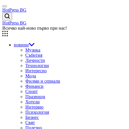
Skip
Menu
to
HotPress BG
content
Търсене
HotPress BG
Всичко най-ново първо при нас!
новини
Музика
Събития
Личности
Технологии
Интересно
Мода
Филми и сериали
Финанси
Спорт
Празници
Хотели
Интервю
Психология
Бизнес
Свят
Полезно