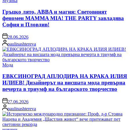
Posted
Музика
in
Гръцко лято, ABBA и магия: Световният
феномен MAMMA MIA! THE PARTY завладява
София и Пловдив!
on
28.06.2026
Posted
paulinashtereva
by
Posted
Мода
in
ЕВКСИНОГРАД АПЛОДИРА НА КРАКА ИЛИЯ
ИЛИЕВ! Дизайнерът на висшата мода превърна
вечерта в триумф на българското творчество
on
27.06.2026
Posted
paulinashtereva
by
Posted
новини