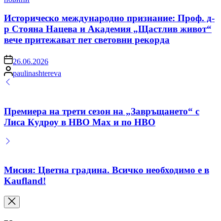
in
Историческо международно признание: Проф. д-
р Стояна Нацева и Академия „Щастлив живот“
вече притежават пет световни рекорда
on
26.06.2026
Posted
paulinashtereva
by
Премиера на трети сезон на „Завръщането“ с
Лиса Кудроу в HBO Max и по HBO
Мисия: Цветна градина. Всичко необходимо е в
Kaufland!