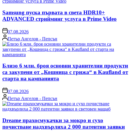
Samsung пуска първата в света HDR10+
ADVANCED стрийминг услуга в Prime Video
on
07.08.2026
Posted
Петър Ангелов - Пепсън
by
Близо 6 млн. броя основни хранителни продукти
са закупени от „Кошница с грижа“ в Kaufland от
старта на кампанията
on
07.08.2026
Posted
Петър Ангелов - Пепсън
by
Dreame прахосмукачки за мокро и сухо
почистване надхвърлиха 2 000 патентни заявки