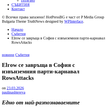
Полезно
СЪБИТИЯ
Контакт
© Всички права запазени! HotPressBG е част от P Media Group
Bulgaria Theme TruthNews designed by
WPInterface
.
Начало
Събития
Elrow се завръща в София с извънземния парти-карнавал
RowsAttacks
Posted
новини
Събития
in
Elrow се завръща в София с
извънземния парти-карнавал
RowsAttacks
on
23.03.2026
paulinashtereva
Едно от най-разпознаваемите