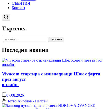
СЪБИТИЯ
Контакт
Търсене
Търсене..
Търсене
за:
Последни новини
Vivacom стартира с изненадващи Шок оферти
през август
онлайн
on
07.08.2026
Posted
Петър Ангелов - Пепсън
by