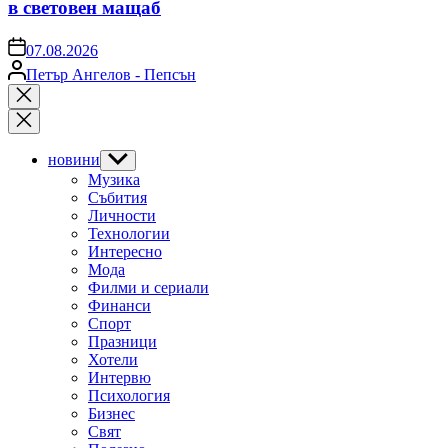
в световен мащаб
on
07.08.2026
Posted
Петър Ангелов - Пепсън
by
Close
search
новини
Show
sub
Музика
menu
Събития
Личности
Технологии
Интересно
Мода
Филми и сериали
Финанси
Спорт
Празници
Хотели
Интервю
Психология
Бизнес
Свят