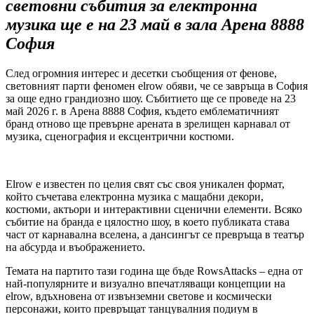
световни събития за електронна
музика ще е на 23 май в зала Арена 8888
София
След огромния интерес и десетки съобщения от фенове,
световният парти феномен elrow обяви, че се завръща в София
за още едно грандиозно шоу. Събитието ще се проведе на 23
май 2026 г. в Арена 8888 София, където емблематичният
бранд отново ще превърне арената в зрелищен карнавал от
музика, сценография и ексцентрични костюми.
Elrow е известен по целия свят със своя уникален формат,
който съчетава електронна музика с мащабни декори,
костюми, актьори и интерактивни сценични елементи. Всяко
събитие на бранда е цялостно шоу, в което публиката става
част от карнавална вселена, а дансингът се превръща в театър
на абсурда и въображението.
Темата на партито тази година ще бъде RowsAttacks – една от
най-популярните и визуално впечатляващи концепции на
elrow, вдъхновена от извънземни светове и космически
персонажи, които превръщат танцувалния подиум в