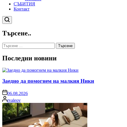
СЪБИТИЯ
Контакт
Търсене
Търсене..
Търсене
за:
Последни новини
Заедно да помогнем на малкия Ники
on
06.08.2026
Posted
rvaleov
by