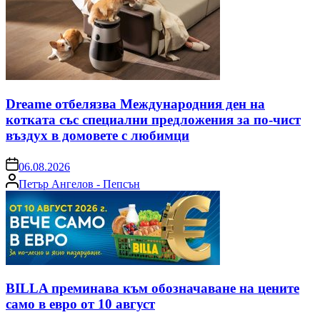
Dreame отбелязва Международния ден на
котката със специални предложения за по-чист
въздух в домовете с любимци
on
06.08.2026
Posted
Петър Ангелов - Пепсън
by
BILLA преминава към обозначаване на цените
само в евро от 10 август