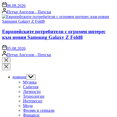
on
06.08.2026
Posted
Петър Ангелов - Пепсън
by
Европейските потребители с огромен интерес
към новия Samsung Galaxy Z Fold8
on
05.08.2026
Posted
Петър Ангелов - Пепсън
by
Close
search
новини
Show
sub
Музика
menu
Събития
Личности
Технологии
Интересно
Мода
Филми и сериали
Финанси