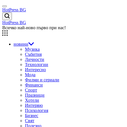
Skip
Menu
to
HotPress BG
content
Търсене
HotPress BG
Всичко най-ново първо при нас!
новини
Музика
Събития
Личности
Технологии
Интересно
Мода
Филми и сериали
Финанси
Спорт
Празници
Хотели
Интервю
Психология
Бизнес
Свят
Полезно