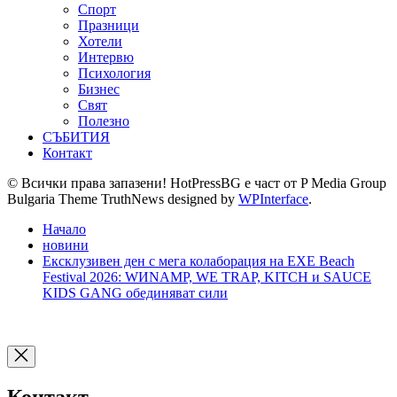
Спорт
Празници
Хотели
Интервю
Психология
Бизнес
Свят
Полезно
СЪБИТИЯ
Контакт
© Всички права запазени! HotPressBG е част от P Media Group
Bulgaria Theme TruthNews designed by
WPInterface
.
Начало
новини
Ексклузивен ден с мега колаборация на EXE Beach
Festival 2026: WИNAMP, WE TRAP, KITCH и SAUCE
KIDS GANG обединяват сили