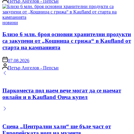
Петър Ангелов - Пепсън
by
Posted
новини
in
Близо 6 млн. броя основни хранителни продукти
са закупени от „Кошница с грижа“ в Kaufland от
старта на кампанията
on
07.08.2026
Posted
Петър Ангелов - Пепсън
by
Паркоместа под наем вече могат да се наемат
онлайн и в Kaufland Овча купел
Сцена „Централни хали“ ще бъде част от
Европейската нощ на музеите