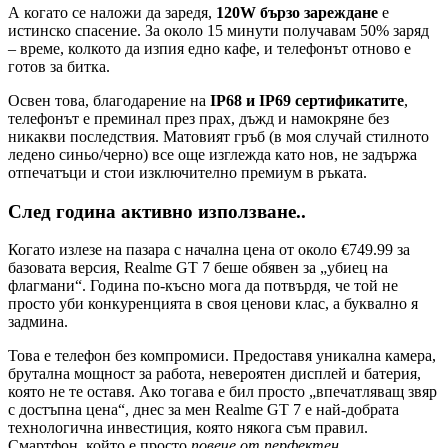
А когато се наложи да заредя,
120W бързо зареждане
е
истинско спасение. За около 15 минути получавам 50% заряд
– време, колкото да изпия едно кафе, и телефонът отново е
готов за битка.
​Освен това, благодарение на
IP68 и IP69 сертификатите
,
телефонът е преминал през прах, дъжд и намокряне без
никакви последствия. Матовият гръб (в моя случай стилното
ледено синьо/черно) все още изглежда като нов, не задържа
отпечатъци и стои изключително премиум в ръката.
След година активно използване..
Когато излезе на пазара с начална цена от около €749.99 за
базовата версия, Realme GT 7 беше обявен за „убиец на
флагмани“. Година по-късно мога да потвърдя, че той не
просто уби конкуренцията в своя ценови клас, а буквално я
задмина.
​Това е телефон без компромиси. Предоставя уникална камера,
брутална мощност за работа, невероятен дисплей и батерия,
която не те оставя. Ако тогава е бил просто „впечатляващ звяр
с достъпна цена“, днес за мен Realme GT 7 е най-добрата
технологична инвестиция, която някога съм правил.
Смартфон, който е просто
повече от перфектен
.