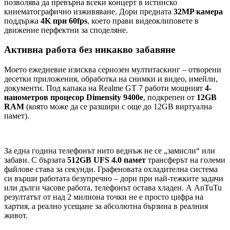
позволява да превърна всеки концерт в истинско
кинематографично изживяване. Дори предната
32MP камера
поддържа
4K при 60fps
, което прави видеоклиповете в
движение перфектни за споделяне.
​Активна работа без никакво забавяне
Моето ежедневие изисква сериозен мултитаскинг – отворени
десетки приложения, обработка на снимки и видео, имейли,
документи. Под капака на Realme GT 7 работи мощният
4-
нанометров процесор Dimensity 9400e
, подкрепен от
12GB
RAM
(която може да се разшири с още до 12GB виртуална
памет).
За една година телефонът нито веднъж не се „замисли“ или
забави. С бързата
512GB UFS 4.0 памет
трансферът на големи
файлове става за секунди. Графеновата охладителна система
си върши работата безупречно – дори при най-тежките задачи
или дълги часове работа, телефонът остава хладен. А AnTuTu
резултатът от над 2 милиона точки не е просто цифра на
хартия, а реално усещане за абсолютна бързина в реалния
живот.