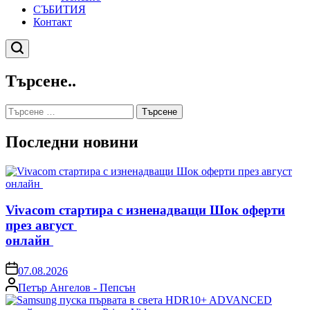
СЪБИТИЯ
Контакт
Търсене
Търсене..
Търсене
за:
Последни новини
Vivacom стартира с изненадващи Шок оферти
през август
онлайн
on
07.08.2026
Posted
Петър Ангелов - Пепсън
by