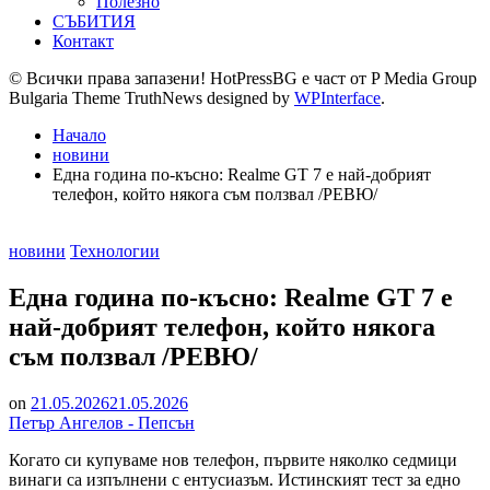
Полезно
СЪБИТИЯ
Контакт
© Всички права запазени! HotPressBG е част от P Media Group
Bulgaria Theme TruthNews designed by
WPInterface
.
Начало
новини
Една година по-късно: Realme GT 7 е най-добрият
телефон, който някога съм ползвал /РЕВЮ/
Posted
новини
Технологии
in
Една година по-късно: Realme GT 7 е
най-добрият телефон, който някога
съм ползвал /РЕВЮ/
on
21.05.2026
21.05.2026
Петър Ангелов - Пепсън
Когато си купуваме нов телефон, първите няколко седмици
винаги са изпълнени с ентусиазъм. Истинският тест за едно