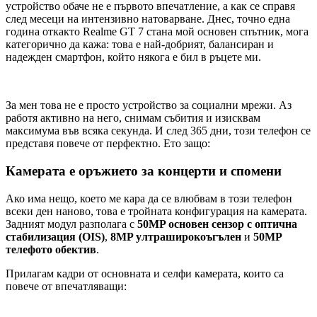
устройство обаче не е първото впечатление, а как се справя
след месеци на интензивно натоварване. Днес, точно една
година откакто Realme GT 7 стана мой основен спътник, мога
категорично да кажа: това е най-добрият, балансиран и
надежден смартфон, който някога е бил в ръцете ми.
​За мен това не е просто устройство за социални мрежи. Аз
работя активно на него, снимам събития и изисквам
максимума във всяка секунда. И след 365 дни, този телефон се
представя повече от перфектно. Ето защо:
Камерата е оръжието за концерти и спомени
Ако има нещо, което ме кара да се влюбвам в този телефон
всеки ден наново, това е тройната конфигурация на камерата.
Задният модул разполага с
50MP основен сензор с оптична
стабилизация (OIS)
,
8MP ултраширокоъгълен
и
50MP
телефото обектив
.
Прилагам кадри от основната и селфи камерата, които са
повече от впечатляващи: