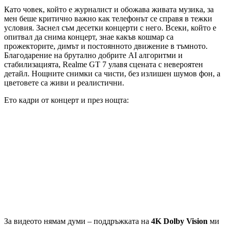
Като човек, който е журналист и обожава живата музика, за
мен беше критично важно как телефонът се справя в тежки
условия. Заснел съм десетки концерти с него. Всеки, който е
опитвал да снима концерт, знае какъв кошмар са
прожекторите, димът и постоянното движение в тъмното.
Благодарение на брутално добрите AI алгоритми и
стабилизацията, Realme GT 7 улавя сцената с невероятен
детайл. Нощните снимки са чисти, без излишен шумов фон, а
цветовете са живи и реалистични.
Ето кадри от концерт и през нощта:
За видеото нямам думи – поддръжката на
4K Dolby Vision
ми