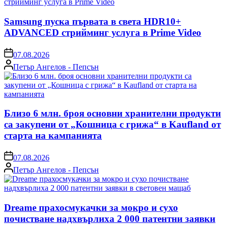
Samsung пуска първата в света HDR10+
ADVANCED стрийминг услуга в Prime Video
on
07.08.2026
Posted
Петър Ангелов - Пепсън
by
Близо 6 млн. броя основни хранителни продукти
са закупени от „Кошница с грижа“ в Kaufland от
старта на кампанията
on
07.08.2026
Posted
Петър Ангелов - Пепсън
by
Dreame прахосмукачки за мокро и сухо
почистване надхвърлиха 2 000 патентни заявки