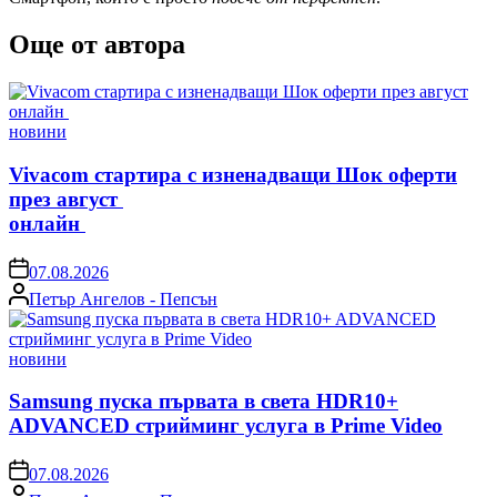
Още от автора
Posted
новини
in
Vivacom стартира с изненадващи Шок оферти
през август
онлайн
on
07.08.2026
Posted
Петър Ангелов - Пепсън
by
Posted
новини
in
Samsung пуска първата в света HDR10+
ADVANCED стрийминг услуга в Prime Video
on
07.08.2026
Posted