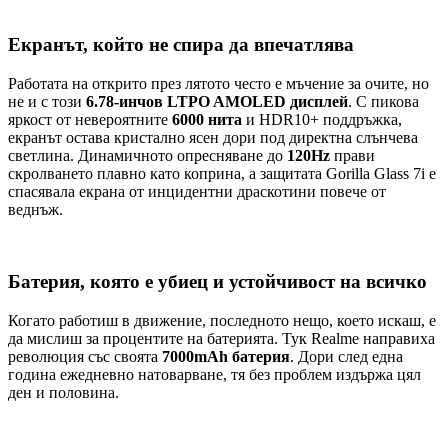
​Екранът, който не спира да впечатлява
Работата на открито през лятото често е мъчение за очите, но
не и с този
6.78-инчов LTPO AMOLED дисплей
. С пикова
яркост от невероятните
6000 нита
и HDR10+ поддръжка,
екранът остава кристално ясен дори под директна слънчева
светлина. Динамичното опресняване до
120Hz
прави
скролването плавно като коприна, а защитата Gorilla Glass 7i е
спасявала екрана от инцидентни драскотини повече от
веднъж.
Батерия, която е убиец и устойчивост на всичко
Когато работиш в движение, последното нещо, което искаш, е
да мислиш за процентите на батерията. Тук Realme направиха
революция със своята
7000mAh батерия
. Дори след една
година ежедневно натоварване, тя без проблем издържа цял
ден и половина.