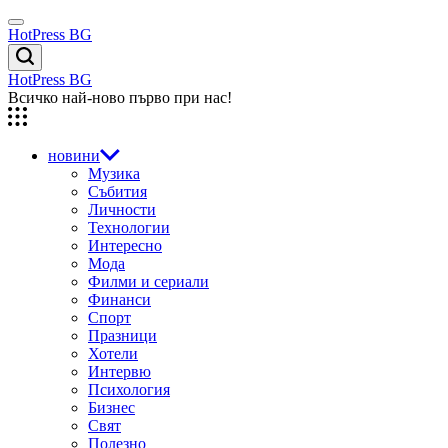
Skip
Menu
to
HotPress BG
content
Търсене
HotPress BG
Всичко най-ново първо при нас!
новини
Музика
Събития
Личности
Технологии
Интересно
Мода
Филми и сериали
Финанси
Спорт
Празници
Хотели
Интервю
Психология
Бизнес
Свят
Полезно