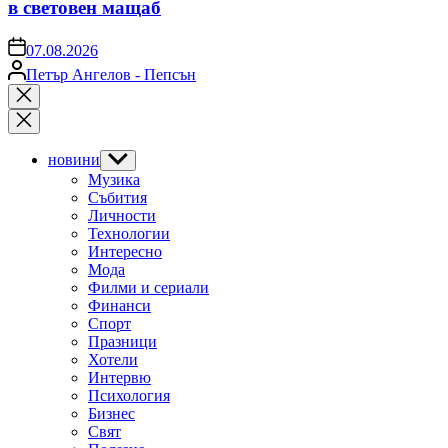
в световен мащаб
on
07.08.2026
Posted
Петър Ангелов - Пепсън
by
Close
search
новини
Show
sub
Музика
menu
Събития
Личности
Технологии
Интересно
Мода
Филми и сериали
Финанси
Спорт
Празници
Хотели
Интервю
Психология
Бизнес
Свят