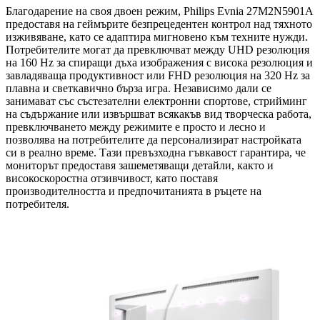
Благодарение на своя двоен режим, Philips Evnia 27M2N5901A
предоставя на геймърите безпрецедентен контрол над тяхното
изживяване, като се адаптира мигновено към техните нужди.
Потребителите могат да превключват между UHD резолюция
на 160 Hz за спиращи дъха изображения с висока резолюция и
завладяваща продуктивност или FHD резолюция на 320 Hz за
плавна и светкавично бърза игра. Независимо дали се
занимават със състезателни електронни спортове, стрийминг
на съдържание или извършват всякакъв вид творческа работа,
превключването между режимите е просто и лесно и
позволява на потребителите да персонализират настройката
си в реално време. Тази превъзходна гъвкавост гарантира, че
мониторът предоставя зашеметяващи детайли, както и
високоскоростна отзивчивост, като поставя
производителността и предпочитанията в ръцете на
потребителя.