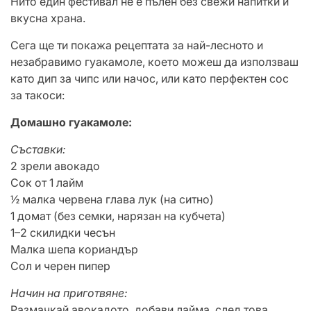
Нито един фестивал не е пълен без свежи напитки и
вкусна храна.
Сега ще ти покажа рецептата за най-лесното и
незабравимо гуакамоле, което можеш да използваш
като дип за чипс или начос, или като перфектен сос
за такоси:
Домашно гуакамоле:
Съставки:
2 зрели авокадо
Сок от 1 лайм
½ малка червена глава лук (на ситно)
1 домат (без семки, нарязан на кубчета)
1–2 скилидки чесън
Малка шепа кориандър
Сол и черен пипер
Начин на приготвяне:
Размачкай авокадото, добави лайма, след това