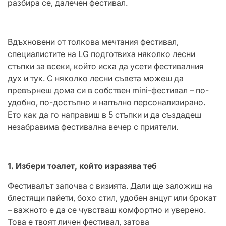
разбира се, далечен фестивал.
Вдъхновени от толкова мечтания фестивал,
специалистите на LG подготвиха няколко лесни
стъпки за всеки, който иска да усети фестивалния
дух и тук. С няколко лесни съвета можеш да
превърнеш дома си в собствен mini-фестивал – по-
удобно, по-достъпно и напълно персонализирано.
Ето как да го направиш в 5 стъпки и да създадеш
незабравима фестивална вечер с приятели.
1. Избери тоалет, който изразява теб
Фестивалът започва с визията. Дали ще заложиш на
блестящи пайети, бохо стил, удобен анцуг или брокат
– важното е да се чувстваш комфортно и уверено.
Това е твоят личен фестивал, затова