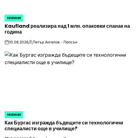
НОВИНИ
POSTED
Kaufland реализира над 1 млн. опаковки спанак на
IN
година
10.08.2026
Петър Ангелов - Пепсън
on
Posted
by
НОВИНИ
POSTED
Как Бургас изгражда бъдещите си технологични
IN
специалисти още в училище?