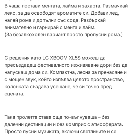
В чаша постави ментата, лайма и захарта. Размачкай
леко, за да освободят ароматите си. Добави лед,
налей рома и допълни със сода. Разбъркай
внимателно и гарнирай с мента и лайм.
(За безалкохолен вариант просто пропусни рома.)
С решения като LG XBOOM XL5S можеш да
пресъздадеш фестивалното изживяване дори без да
напускаш дома си. Компактна, лесна за пренасяне и
с мощен звук, който изпълва цялото пространство,
колонката създава усещане, че си точно пред
сцената.
Така пролетта става още по-вълнуваща – без
далечни дестинации и без комприс с атмосферата.
Просто пусни музиката, включи светлините и се