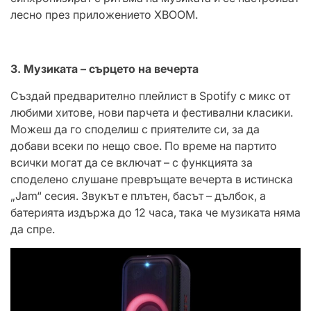
лесно през приложението XBOOM.
3. Музиката – сърцето на вечерта
Създай предварително плейлист в Spotify с микс от
любими хитове, нови парчета и фестивални класики.
Можеш да го споделиш с приятелите си, за да
добави всеки по нещо свое. По време на партито
всички могат да се включат – с функцията за
споделено слушане превръщате вечерта в истинска
„Jam“ сесия. Звукът е плътен, басът – дълбок, а
батерията издържа до 12 часа, така че музиката няма
да спре.