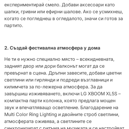
експериментирай смело. Добави аксесоари като
шапки, гривни или ефирни шалове. Ако се усмихнеш,
когато се погледнеш в огледалото, значи си готов за
партито.
2. Създай фестивална атмосфера у дома
Не ти е нужно специално място – всекидневната,
задният двор или дори балконът могат да се
превърнат в сцена. Дръпни завесите, добави цветни
светлини или гирлянди и подреди възглавници и
килимчета за по-лежерна атмосфера. За да
завършиш изживяването, включи LG XBOOM XL5S –
компактна парти колонка, която предлага мощен
звук и впечатляващо осветление. Благодарение на
Multi Color Ring Lighting и двойните строб светлини,
атмосферата оживява, а светлините се
синхронизират с ритъма на музиката и се настройват