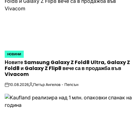
НОВИНИ
POSTED
Новите Samsung Galaxy Z Fold8 Ultra, Galaxy Z
IN
Fold8 и Galaxy Z Flip8 вече са в продажба във
Vivacom
10.08.2026
Петър Ангелов - Пепсън
on
Posted
by