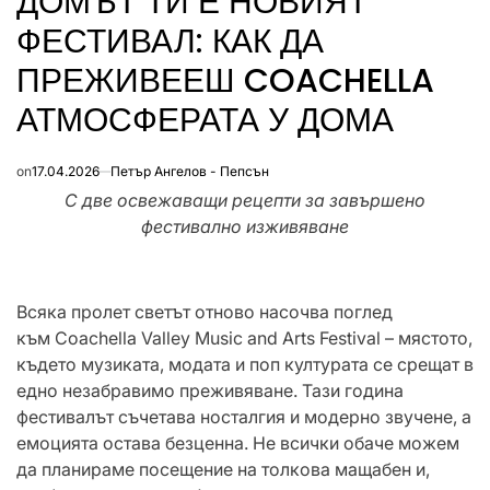
ДОМЪТ ТИ Е НОВИЯТ
ФЕСТИВАЛ: КАК ДА
ПРЕЖИВЕЕШ COACHELLA
АТМОСФЕРАТА У ДОМА
on
17.04.2026
Петър Ангелов - Пепсън
С две освежаващи рецепти за завършено
фестивално изживяване
Всяка пролет светът отново насочва поглед
към Coachella Valley Music and Arts Festival – мястото,
където музиката, модата и поп културата се срещат в
едно незабравимо преживяване. Тази година
фестивалът съчетава носталгия и модерно звучене, а
емоцията остава безценна. Не всички обаче можем
да планираме посещение на толкова мащабен и,