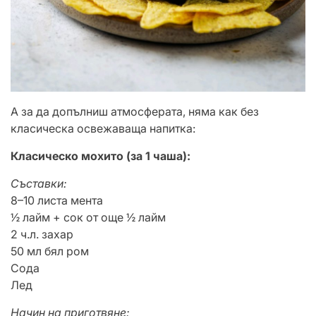
А за да допълниш атмосферата, няма как без
класическа освежаваща напитка:
Класическо мохито (за 1 чаша):
Съставки:
8–10 листа мента
½ лайм + сок от още ½ лайм
2 ч.л. захар
50 мл бял ром
Сода
Лед
Начин на приготвяне: