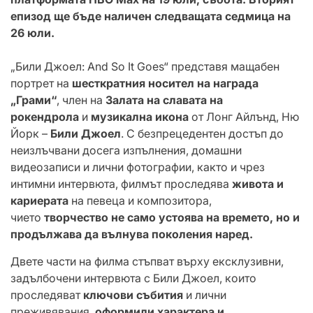
епизод ще бъде наличен следващата седмица на
26 юли.
„Били Джоел: And So It Goes“ представя мащабен
портрет на
шесткратния носител на награда
„Грами“
, член на
Залата на славата на
рокендрола
и
музикална икона
от Лонг Айлънд, Ню
Йорк –
Били Джоел
. С безпрецедентен достъп до
неизлъчвани досега изпълнения, домашни
видеозаписи и лични фотографии, както и чрез
интимни интервюта, филмът проследява
живота и
кариерата
на певеца и композитора,
чието
творчество не само устоява на времето, но и
продължава да вълнува поколения наред.
Двете части на филма стъпват върху ексклузивни,
задълбочени интервюта с Били Джоел, които
проследяват
ключови събития
и лични
преживявания,
оформили характера и