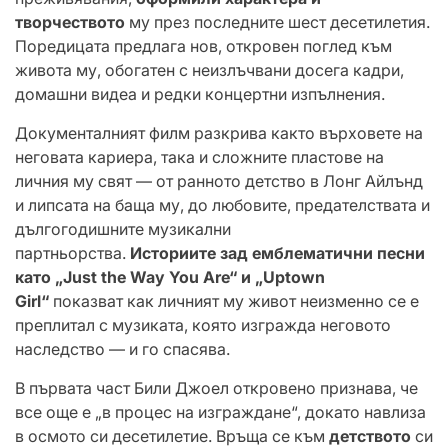
творчеството
му през последните шест десетилетия.
Поредицата предлага нов, откровен поглед към
живота му, обогатен с неизлъчвани досега кадри,
домашни видеа и редки концертни изпълнения.
Документалният филм разкрива както върховете на
неговата кариера, така и сложните пластове на
личния му свят — от ранното детство в Лонг Айлънд
и липсата на баща му, до любовите, предателствата и
дългогодишните музикални
партньорства.
Историите зад емблематични песни
като „Just the Way You Are“ и „Uptown
Girl“
показват как личният му живот неизменно се е
преплитал с музиката, която изгражда неговото
наследство — и го спасява.
В първата част Били Джоел откровено признава, че
все още е „в процес на изграждане“, докато навлиза
в осмото си десетилетие. Връща се към
детството
си