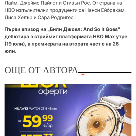
Лайм, Джеймс Пайлот и Стивън Рос. От страна на
HBO изпълнителни продуценти са Нанси Ейбрахам,
Лиса Хелър и Сара Родригес.
Първи епизод на „Били Джоел: And So It Goes“
дебютира в стриймиг платформата HBO Max утре
(19 юли), а премиерата на втората част е на 26
юли.
ОЩЕ ОТ АВТОРА