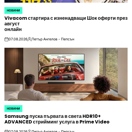
НОВИНИ
POSTED
Vivacom стартира с изненадващи Шок оферти през
IN
август
онлайн
07.08.2026
Петър Ангелов - Пепсън
on
Posted
by
НОВИНИ
POSTED
Samsung пуска първата в света HDR10+
IN
ADVANCED стрийминг услуга в Prime Video
07.08.2026
Петър Ангелов - Пепсън