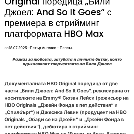
Original поредица „Били
Джоел: And So It Goes“ с
премиера в стрийминг
платформата HBO Max
on
18.07.2025
Петър Ангелов - Пепсън
Разказ за любовта, загубата и личните битки, които
вдъхновяват творчеството на Били Джоел
Документалната HBO Original поредица от две
части „Били Джоел: And So It Goes“, режисирана от
носителките на Emmy® Сюзан Лейси (режисьор на
HBO Originals „Джейн Фонда в пет действия“ и
„Спилбърг“) и Джесика Левин (продуцент на HBO
Originals „Обади се на Джейн“ и „Джейн Фонда в
пет действия“), дебютира в стрийминг
платформата HBO Max на 19 юли, събота. Вторият