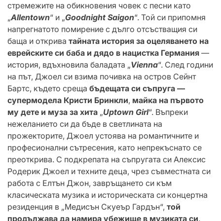
стремежите на обикновения човек с песни като
„
Allentown
“ и „
Goodnight Saigon
“. Той си припомня
напрегнатото помирение с дълго отсъстващия си
баща и открива
тайната история за оцеляването на
еврейските си баба и дядо в нацистка Германия
—
история, вдъхновила баладата „
Vienna
“. След години
на път, Джоел си взима почивка на остров Сейнт
Бартс, където среща
бъдещата си съпруга —
супермодела Кристи Бринкли
,
майка на първото
му дете и муза за хита
„
Uptown Girl
“. Въпреки
нежеланието си да бъде в светлината на
прожекторите, Джоел устоява на романтичните и
професионални сътресения, като непрекъснато се
преоткрива. С подкрепата на съпругата си Алексис
Родерик Джоел и техните деца, чрез съвместната си
работа с Елтън Джон, завръщането си към
класическата музика и историческата си концертна
резиденция в „Медисън Скуеър Гардън“,
той
продължава да намира убежище в музиката си
.