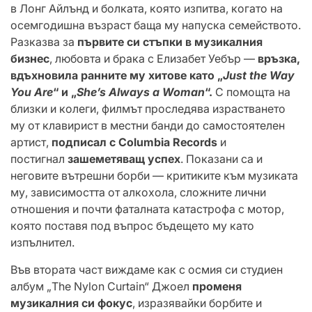
в Лонг Айлънд и болката, която изпитва, когато на
осемгодишна възраст баща му напуска семейството.
Разказва за
първите си стъпки в музикалния
бизнес
, любовта и брака с Елизабет Уебър —
връзка,
вдъхновила ранните му хитове като „
Just the Way
You Are
“ и „
She’s Always a Woman
“.
С помощта на
близки и колеги, филмът проследява израстването
му от клавирист в местни банди до самостоятелен
артист,
подписал с Columbia Records
и
постигнал
зашеметяващ успех
. Показани са и
неговите вътрешни борби — критиките към музиката
му, зависимостта от алкохола, сложните лични
отношения и почти фаталната катастрофа с мотор,
която поставя под въпрос бъдещето му като
изпълнител.
Във втората част виждаме как с осмия си студиен
албум „The Nylon Curtain“ Джоел
променя
музикалния си фокус
, изразявайки борбите и