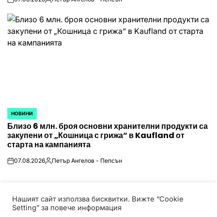
on
Posted
by
НОВИНИ
POSTED
Близо 6 млн. броя основни хранителни продукти са
IN
закупени от „Кошница с грижа“ в Kaufland от
старта на кампанията
07.08.2026
Петър Ангелов - Пепсън
on
Posted
by
Нашият сайт използва бисквитки. Вижте “Cookie
Setting” за повече информация
© Всички права запазени! HotPressBG е част от P