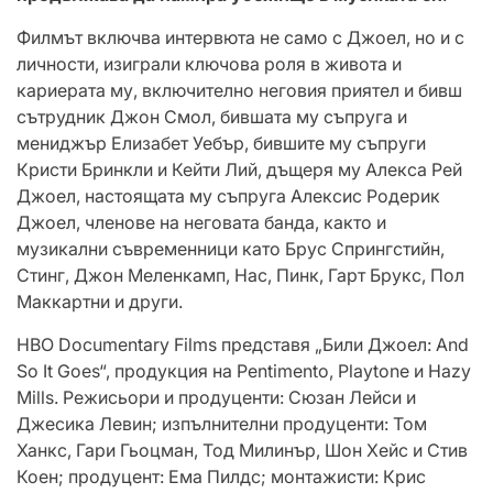
Филмът включва интервюта не само с Джоел, но и с
личности, изиграли ключова роля в живота и
кариерата му, включително неговия приятел и бивш
сътрудник Джон Смол, бившата му съпруга и
мениджър Елизабет Уебър, бившите му съпруги
Кристи Бринкли и Кейти Лий, дъщеря му Алекса Рей
Джоел, настоящата му съпруга Алексис Родерик
Джоел, членове на неговата банда, както и
музикални съвременници като Брус Спрингстийн,
Стинг, Джон Меленкамп, Нас, Пинк, Гарт Брукс, Пол
Маккартни и други.
HBO Documentary Films представя „Били Джоел: And
So It Goes“, продукция на Pentimento, Playtone и Hazy
Mills. Режисьори и продуценти: Сюзан Лейси и
Джесика Левин; изпълнителни продуценти: Том
Ханкс, Гари Гьоцман, Тод Милинър, Шон Хейс и Стив
Коен; продуцент: Ема Пилдс; монтажисти: Крис