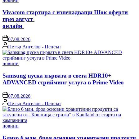
новини
in
Vivacom стартира с изненадващи Шок оферти
през август
онлайн
on
07.08.2026
Posted
Петър Ангелов - Пепсън
by
Posted
новини
in
Samsung пуска първата в света HDR10+
ADVANCED стрийминг услуга в Prime Video
on
07.08.2026
Posted
Петър Ангелов - Пепсън
by
Posted
новини
in
Близо 6 млн. броя основни хранителни продукти