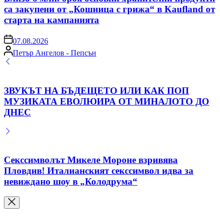
са закупени от „Кошница с грижа“ в Kaufland от
старта на кампанията
on
07.08.2026
Posted
Петър Ангелов - Пепсън
by
ЗВУКЪТ НА БЪДЕЩЕТО ИЛИ КАК ПОП
МУЗИКАТА ЕВОЛЮИРА ОТ МИНАЛОТО ДО
ДНЕС
Секссимволът Микеле Мороне взривява
Пловдив! Италианският секссимвол идва за
невиждано шоу в „Колодрума“