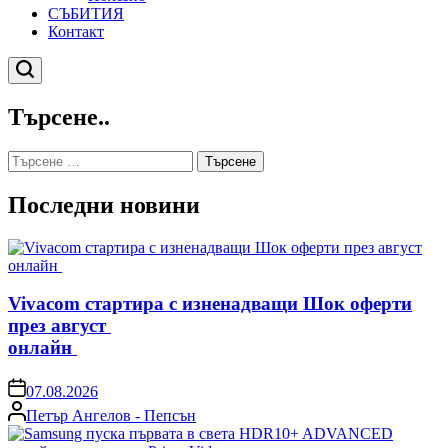
СЪБИТИЯ
Контакт
Търсене
Търсене..
Търсене
за:
Последни новини
Vivacom стартира с изненадващи Шок оферти
през август
онлайн
on
07.08.2026
Posted
Петър Ангелов - Пепсън
by