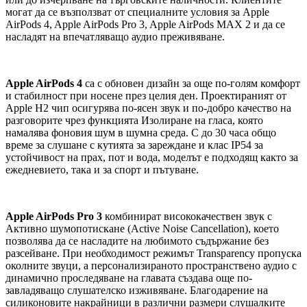
могат да се възползват от специалните условия за Apple
AirPods 4, Apple AirPods Pro 3, Apple AirPods MAX 2 и да се
насладят на впечатляващо аудио преживяване.
Apple AirPods 4
са с обновен дизайн за още по-голям комфорт
и стабилност при носене през целия ден. Проектираният от
Apple H2 чип осигурява по-ясен звук и по-добро качество на
разговорите чрез функцията Изолиране на гласа, която
намалява фоновия шум в шумна среда. С до 30 часа общо
време за слушане с кутията за зареждане и клас IP54 за
устойчивост на прах, пот и вода, моделът е подходящ както за
ежедневието, така и за спорт и пътуване.
Apple AirPods Pro 3
комбинират висококачествен звук с
Активно шумопотискане (Active Noise Cancellation), което
позволява да се насладите на любимото съдържание без
разсейване. При необходимост режимът Transparency пропуска
околните звуци, а персонализираното пространствено аудио с
динамично проследяване на главата създава още по-
завладяващо слушателско изживяване. Благодарение на
силиконовите накрайници в различни размери слушалките