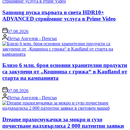
Samsung пуска първата в света HDR10+
ADVANCED стрийминг услуга в Prime Video
on
07.08.2026
Posted
Петър Ангелов - Пепсън
by
Близо 6 млн. броя основни хранителни продукти
са закупени от „Кошница с грижа“ в Kaufland от
старта на кампанията
on
07.08.2026
Posted
Петър Ангелов - Пепсън
by
Dreame прахосмукачки за мокро и сухо
почистване надхвърлиха 2 000 патентни заявки