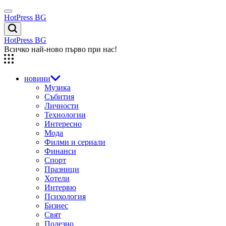
Skip
Menu
to
HotPress BG
content
Търсене
HotPress BG
Всичко най-ново първо при нас!
новини
Музика
Събития
Личности
Технологии
Интересно
Мода
Филми и сериали
Финанси
Спорт
Празници
Хотели
Интервю
Психология
Бизнес
Свят
Полезно