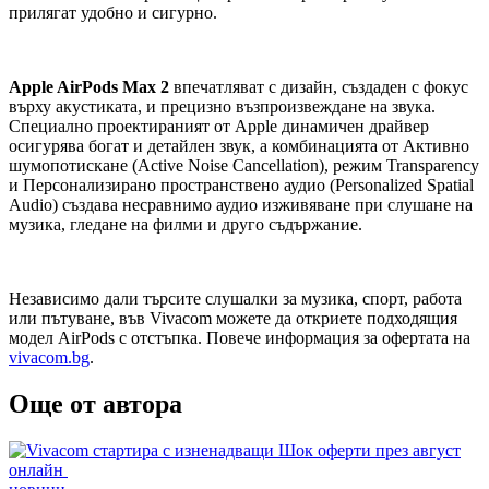
прилягат удобно и сигурно.
Apple AirPods Max 2
впечатляват с дизайн, създаден с фокус
върху акустиката, и прецизно възпроизвеждане на звука.
Специално проектираният от Apple динамичен драйвер
осигурява богат и детайлен звук, а комбинацията от Активно
шумопотискане (Active Noise Cancellation), режим Transparency
и Персонализирано пространствено аудио (Personalized Spatial
Audio) създава несравнимо аудио изживяване при слушане на
музика, гледане на филми и друго съдържание.
Независимо дали търсите слушалки за музика, спорт, работа
или пътуване, във Vivacom можете да откриете подходящия
модел AirPods с отстъпка. Повече информация за офертата на
vivacom.bg
.
Още от автора
Posted