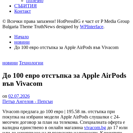
Полезно
СЪБИТИЯ
Контакт
© Всички права запазени! HotPressBG е част от P Media Group
Bulgaria Theme TruthNews designed by
WPInterface
.
Начало
новини
До 100 евро отстъпка за Apple AirPods във Vivacom
Posted
новини
Технологии
in
До 100 евро отстъпка за Apple AirPods
във Vivacom
on
02.07.2026
Петър Ангелов - Пепсън
Vivacom предлага до 100 евро | 195.58 лв. отстъпка при
покупка на избрани модели Apple AirPods слушалки с 24-
месечен договор за план на телекома. Специалната оферта е
валидна единствено в онлайн магазина
vivacom.bg
до 17 юли
или до изчерпване на търговските наличности. Клиентите