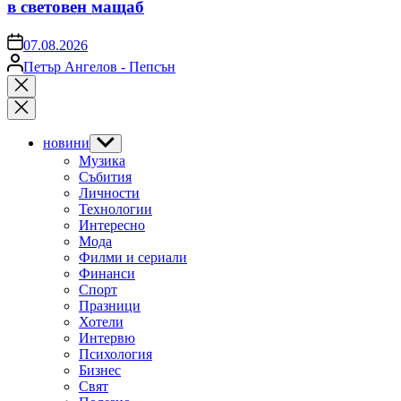
в световен мащаб
on
07.08.2026
Posted
Петър Ангелов - Пепсън
by
Close
search
новини
Show
sub
Музика
menu
Събития
Личности
Технологии
Интересно
Мода
Филми и сериали
Финанси
Спорт
Празници
Хотели
Интервю
Психология
Бизнес
Свят