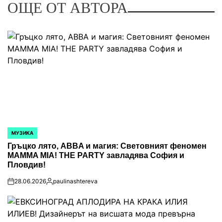
ОЩЕ ОТ АВТОРА
МУЗИКА
POSTED
IN
Гръцко лято, ABBA и магия: Световният феномен
MAMMA MIA! THE PARTY завладява София и
Пловдив!
28.06.2026
paulinashtereva
on
Posted
by