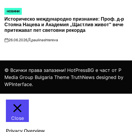
НОВИНИ
POSTED
IN
Историческо международно признание: Проф. д-р
Стояна Нацева и Академия „Щастлив живот“ вече
притежават пет световни рекорда
26.06.2026
paulinashtereva
on
Posted
by
© Всички права запазени! HotPressBG е част от P
Media Group Bulgaria Theme TruthNews designed by
WPInterface
.
Close
Privacy Overview