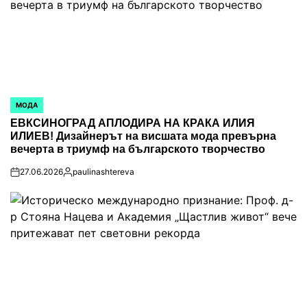
МОДА
POSTED
IN
ЕВКСИНОГРАД АПЛОДИРА НА КРАКА ИЛИЯ
ИЛИЕВ! Дизайнерът на висшата мода превърна
вечерта в триумф на българското творчество
27.06.2026
paulinashtereva
on
Posted
by