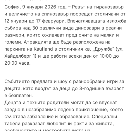
София, 9 януари 2026 год. – Ревът на тиранозавър
и величието на спинозавър посрещат столичани от
12 януари до 17 февруари. Впечатляващата изложба
събира над 30 различни вида динозаври в реални
размери, които оживяват пред очите на малки и
големи. Атракцията ще бъде разположена на
паркинга на Kaufland в столичния кв. „Дружба“ (ул.
Хайделберг 1) и ще работи всеки ден от 10:00 до
20:00 часа.
Събитието предлага и шоу с разнообразни игри за
децата, като входът за деца до 3-годишна възраст
е безплатен.
Децата и техните родители могат да се впуснат
заедно в незабравимо ледено приключение, което
съчетава забавление и образование. Специални
табели разказват любопитни факти за живота,
особеностите и местообитанията на