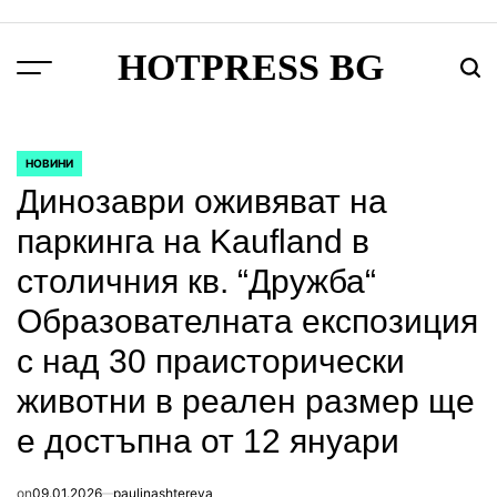
Skip
to
HOTPRESS BG
content
Menu
Тър
НОВИНИ
POSTED
IN
Динозаври оживяват на
паркинга на Kaufland в
столичния кв. “Дружба“
Образователната експозиция
с над 30 праисторически
животни в реален размер ще
е достъпна от 12 януари
on
09.01.2026
paulinashtereva