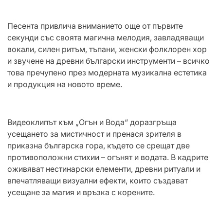
Песента привлича вниманието още от първите
секунди със своята магична мелодия, завладяващи
вокали, силен ритъм, тъпани, женски фолклорен хор
и звучене на древни български инструменти – всичко
това пречупено през модерната музикална естетика
и продукция на новото време.
Видеоклипът към „Огън и Вода“ доразгръща
усещането за мистичност и пренася зрителя в
приказна българска гора, където се срещат две
противоположни стихии – огънят и водата. В кадрите
оживяват нестинарски елементи, древни ритуали и
впечатляващи визуални ефекти, които създават
усещане за магия и връзка с корените.