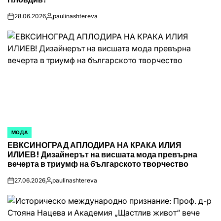
28.06.2026
paulinashtereva
on
Posted
by
МОДА
POSTED
ЕВКСИНОГРАД АПЛОДИРА НА КРАКА ИЛИЯ
IN
ИЛИЕВ! Дизайнерът на висшата мода превърна
вечерта в триумф на българското творчество
27.06.2026
paulinashtereva
on
Posted
by