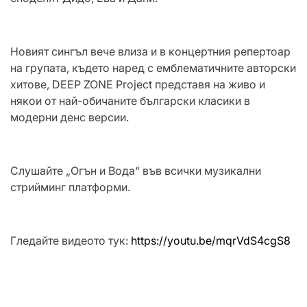
Новият сингъл вече влиза и в концертния репертоар
на групата, където наред с емблематичните авторски
хитове, DEEP ZONE Project представя на живо и
някои от най-обичаните български класики в
модерни денс версии.
Слушайте „Огън и Вода“ във всички музикални
стрийминг платформи.
Гледайте видеото тук:
https://youtu.be/mqrVdS4cgS8