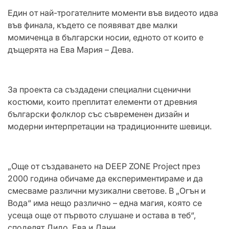
Един от най-трогателните моменти във видеото идва
във финала, където се появяват две малки
момиченца в български носии, едното от които е
дъщерята на Ева Мария – Дева.
За проекта са създадени специални сценични
костюми, които преплитат елементи от древния
български фолклор със съвременен дизайн и
модерни интерпретации на традиционните шевици.
„Още от създаването на DEEP ZONE Project през
2000 година обичаме да експериментираме и да
смесваме различни музикални светове. В „Огън и
Вода“ има нещо различно – една магия, която се
усеща още от първото слушане и остава в теб“,
споделят Дидо, Ева и Дани.