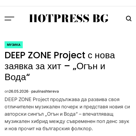
Skip
to
HOTPRESS BG
content
Menu
Тър
МУЗИКА
POSTED
DEEP ZONE Project с нова
IN
заявка за хит – „Огън и
Вода“
on
26.05.2026
paulinashtereva
DEEP ZONE Project продължава да развива своя
отличителен музикален почерк и представя новия си
авторски сингъл „Огън и Вода“ – впечатляващ
музикален хибрид между съвременен поп денс звук
и нов прочит на българския фолклор.