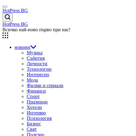
Skip
Menu
to
HotPress BG
content
Търсене
HotPress BG
Всичко най-ново първо при нас!
новини
Музика
Събития
Личности
Технологии
Интересно
Мода
Филми и сериали
Финанси
Спорт
Празници
Хотели
Интервю
Психология
Бизнес
Свят
Полезно