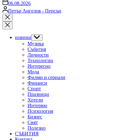
on
06.08.2026
Posted
Петър Ангелов - Пепсън
by
Close
search
новини
Show
sub
Музика
menu
Събития
Личности
Технологии
Интересно
Мода
Филми и сериали
Финанси
Спорт
Празници
Хотели
Интервю
Психология
Бизнес
Свят
Полезно
СЪБИТИЯ
Контакт