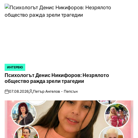
ИНТЕРВЮ
POSTED
Психологът Денис Никифоров: Незрялото
IN
общество ражда зрели трагедии
07.08.2026
Петър Ангелов - Пепсън
on
Posted
by