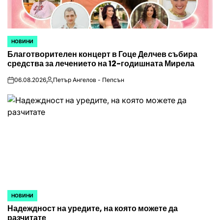
НОВИНИ
POSTED
Благотворителен концерт в Гоце Делчев събира
IN
средства за лечението на 12-годишната Мирела
06.08.2026
Петър Ангелов - Пепсън
on
Posted
by
НОВИНИ
POSTED
Надеждност на уредите, на която можете да
IN
разчитате