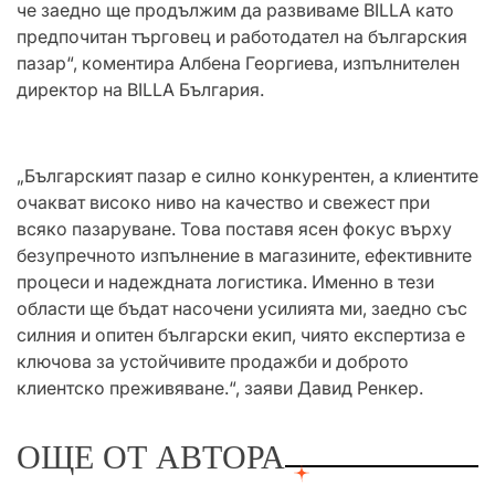
че заедно ще продължим да развиваме BILLA като
предпочитан търговец и работодател на българския
пазар“, коментира Албена Георгиева, изпълнителен
директор на BILLA България.
„Българският пазар е силно конкурентен, а клиентите
очакват високо ниво на качество и свежест при
всяко пазаруване. Това поставя ясен фокус върху
безупречното изпълнение в магазините, ефективните
процеси и надеждната логистика. Именно в тези
области ще бъдат насочени усилията ми, заедно със
силния и опитен български екип, чиято експертиза е
ключова за устойчивите продажби и доброто
клиентско преживяване.“, заяви Давид Ренкер.
ОЩЕ ОТ АВТОРА