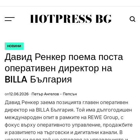
Skip
to
HOTPRESS BG
content
Menu
Тър
НОВИНИ
POSTED
Давид Ренкер поема поста
IN
оперативен директор на
BILLA България
on
12.06.2026
Петър Ангелов - Пепсън
Давид Ренкер заема позицията главен оперативен
директор на BILLA България. Той има дългогодишен
международен опит в рамките на REWE Group, с
фокус върху оперативното управление, продажбите
и развитието на търговски и дигитални канали. В
новата си роля той ще отговаря за управлението и