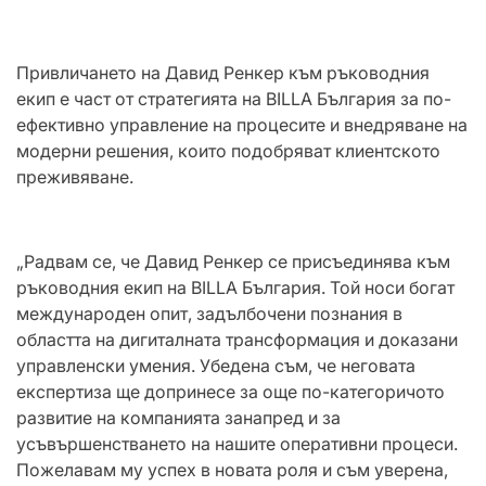
Привличането на Давид Ренкер към ръководния
екип е част от стратегията на BILLA България за по-
ефективно управление на процесите и внедряване на
модерни решения, които подобряват клиентското
преживяване.
„Радвам се, че Давид Ренкер се присъединява към
ръководния екип на BILLA България. Той носи богат
международен опит, задълбочени познания в
областта на дигиталната трансформация и доказани
управленски умения. Убедена съм, че неговата
експертиза ще допринесе за още по-категоричото
развитие на компанията занапред и за
усъвършенстването на нашите оперативни процеси.
Пожелавам му успех в новата роля и съм уверена,