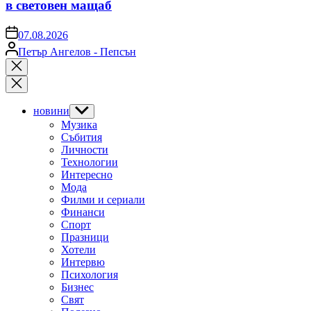
в световен мащаб
on
07.08.2026
Posted
Петър Ангелов - Пепсън
by
Close
search
новини
Show
sub
Музика
menu
Събития
Личности
Технологии
Интересно
Мода
Филми и сериали
Финанси
Спорт
Празници
Хотели
Интервю
Психология
Бизнес
Свят