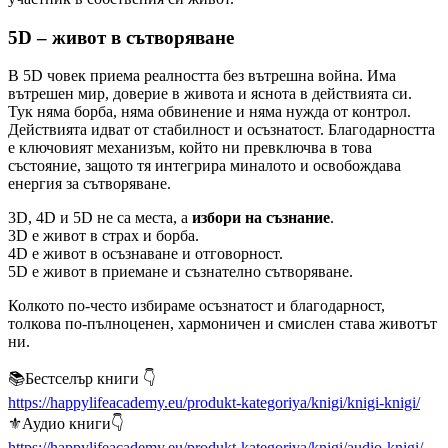
5D – живот в сътворяване
В 5D човек приема реалността без вътрешна война. Има
вътрешен мир, доверие в живота и яснота в действията си.
Тук няма борба, няма обвинение и няма нужда от контрол.
Действията идват от стабилност и осъзнатост. Благодарността
е ключовият механизъм, който ни превключва в това
състояние, защото тя интегрира миналото и освобождава
енергия за сътворяване.
3D, 4D и 5D не са места, а
избори на съзнание
.
3D е живот в страх и борба.
4D е живот в осъзнаване и отговорност.
5D е живот в приемане и съзнателно сътворяване.
Колкото по-често избираме осъзнатост и благодарност,
толкова по-пълноценен, хармоничен и смислен става животът
ни.
📚Бестселър книги 👇
https://happylifeacademy.eu/produkt-kategoriya/knigi/knigi-knigi/
⚜Аудио книги👇
https://happylifeacademy.eu/produkt-kategoriya/knigi/audio-knigi/