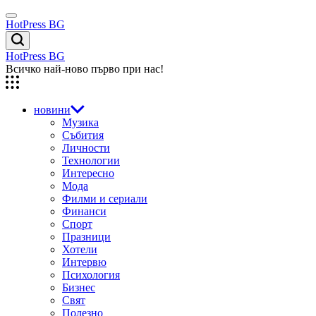
Skip
Menu
to
HotPress BG
content
Търсене
HotPress BG
Всичко най-ново първо при нас!
новини
Музика
Събития
Личности
Технологии
Интересно
Мода
Филми и сериали
Финанси
Спорт
Празници
Хотели
Интервю
Психология
Бизнес
Свят
Полезно