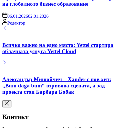
на глобалното бизнес образование
on
06.01.2026
02.01.2026
Posted
Редактор
by
Всичко важно на едно място: Yettel стартира
облачната услуга Yettel Cloud
Александър Мишойчич – Xander с нов хит:
„Bum daga bum“ взривява сцената, а зад
проекта стои Барбара Бобак
Контакт