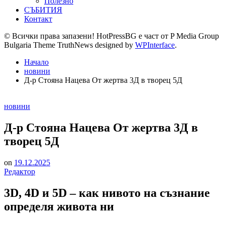
Полезно
СЪБИТИЯ
Контакт
© Всички права запазени! HotPressBG е част от P Media Group
Bulgaria Theme TruthNews designed by
WPInterface
.
Начало
новини
Д-р Стояна Нацева От жертва 3Д в творец 5Д
Posted
новини
in
Д-р Стояна Нацева От жертва 3Д в
творец 5Д
on
19.12.2025
Редактор
3D, 4D и 5D – как нивото на съзнание
определя живота ни