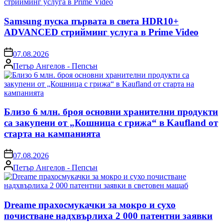
Samsung пуска първата в света HDR10+
ADVANCED стрийминг услуга в Prime Video
on
07.08.2026
Posted
Петър Ангелов - Пепсън
by
Близо 6 млн. броя основни хранителни продукти
са закупени от „Кошница с грижа“ в Kaufland от
старта на кампанията
on
07.08.2026
Posted
Петър Ангелов - Пепсън
by
Dreame прахосмукачки за мокро и сухо
почистване надхвърлиха 2 000 патентни заявки