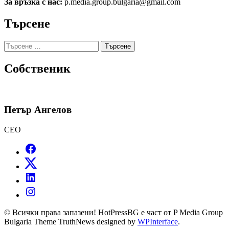
За връзка с нас:
p.media.group.bulgaria@gmail.com
Търсене
Търсене
за:
Собственик
Петър Ангелов
CEO
© Всички права запазени! HotPressBG е част от P Media Group
Bulgaria Theme TruthNews designed by
WPInterface
.