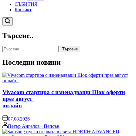
СЪБИТИЯ
Контакт
Търсене
Търсене..
Търсене
за:
Последни новини
Vivacom стартира с изненадващи Шок оферти
през август
онлайн
on
07.08.2026
Posted
Петър Ангелов - Пепсън
by