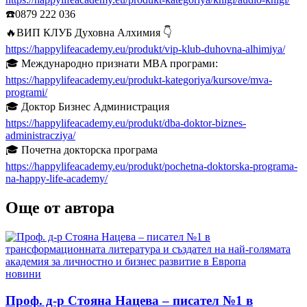
☎️0879 222 036
🔥ВИП КЛУБ Духовна Алхимия 👇
https://happylifeacademy.eu/produkt/vip-klub-duhovna-alhimiya/
🎓 Международно признати MBA програми:
https://happylifeacademy.eu/produkt-kategoriya/kursove/mva-
programi/
🎓 Доктор Бизнес Администрация
https://happylifeacademy.eu/produkt/dba-doktor-biznes-
administracziya/
🎓 Почетна докторска програма
https://happylifeacademy.eu/produkt/pochetna-doktorska-programa-
na-happy-life-academy/
Още от автора
Posted
новини
in
Проф. д-р Стояна Нацева – писател №1 в