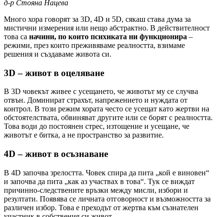
д-р Стояна Нацева
Много хора говорят за 3D, 4D и 5D, сякаш става дума за
мистични измерения или нещо абстрактно. В действителност
това са
начини, по които психиката ни функционира
–
режими, през които преживяваме реалността, взимаме
решения и създаваме живота си.
3D – живот в оцеляване
В 3D човекът живее с усещането, че животът му се случва
отвън. Доминират страхът, напрежението и нуждата от
контрол. В този режим хората често се усещат като жертви на
обстоятелствата, обвиняват другите или се борят с реалността.
Това води до постоянен стрес, изтощение и усещане, че
животът е битка, а не пространство за развитие.
4D – живот в осъзнаване
В 4D започва зрелостта. Човек спира да пита „кой е виновен“
и започва да пита „как аз участвах в това“. Тук се виждат
причинно-следствените връзки между мисли, избори и
резултати. Появява се личната отговорност и възможността за
различен избор. Това е преходът от жертва към съзнателен
участник в собствения си живот.