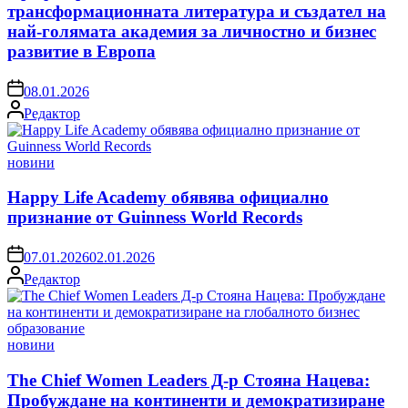
трансформационната литература и създател на
най-голямата академия за личностно и бизнес
развитие в Европа
on
08.01.2026
Posted
Редактор
by
Posted
новини
in
Happy Life Academy обявява официално
признание от Guinness World Records
on
07.01.2026
02.01.2026
Posted
Редактор
by
Posted
новини
in
The Chief Women Leaders Д-р Стояна Нацева:
Пробуждане на континенти и демократизиране