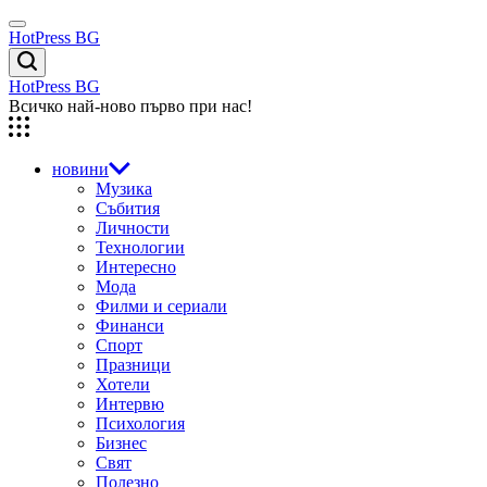
Skip
Menu
to
HotPress BG
content
Търсене
HotPress BG
Всичко най-ново първо при нас!
новини
Музика
Събития
Личности
Технологии
Интересно
Мода
Филми и сериали
Финанси
Спорт
Празници
Хотели
Интервю
Психология
Бизнес
Свят
Полезно