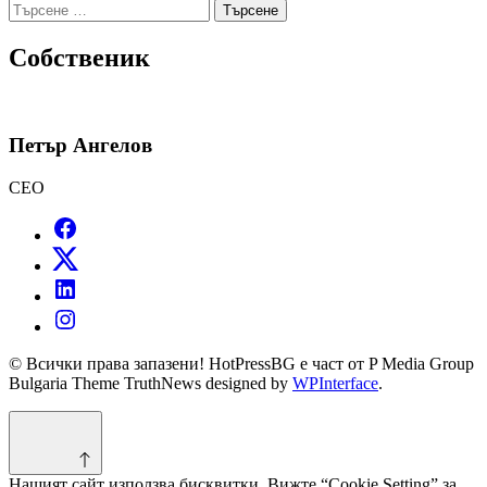
Търсене
за:
Собственик
Петър Ангелов
CEO
© Всички права запазени! HotPressBG е част от P Media Group
Bulgaria Theme TruthNews designed by
WPInterface
.
Нашият сайт използва бисквитки. Вижте “Cookie Setting” за