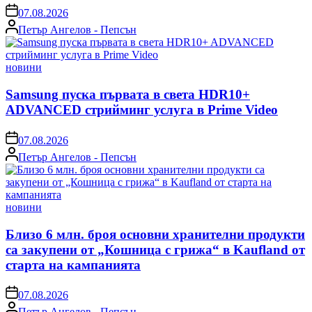
on
07.08.2026
Posted
Петър Ангелов - Пепсън
by
Posted
новини
in
Samsung пуска първата в света HDR10+
ADVANCED стрийминг услуга в Prime Video
on
07.08.2026
Posted
Петър Ангелов - Пепсън
by
Posted
новини
in
Близо 6 млн. броя основни хранителни продукти
са закупени от „Кошница с грижа“ в Kaufland от
старта на кампанията
on
07.08.2026
Posted
Петър Ангелов - Пепсън