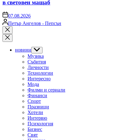
в световен мащаб
on
07.08.2026
Posted
Петър Ангелов - Пепсън
by
Close
search
новини
Show
sub
Музика
menu
Събития
Личности
Технологии
Интересно
Мода
Филми и сериали
Финанси
Спорт
Празници
Хотели
Интервю
Психология
Бизнес
Свят