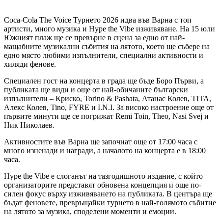
Coca-Cola The Voice Турнето 2026 идва във Варна с топ
артисти, много музика и Hype the Vibe изживяване. На 15 юли
Южният плаж ще се превърне в сцена за едно от най-
мащабните музикални събития на лятото, което ще събере на
едно място любими изпълнители, специални активности и
хиляди фенове.
Специален гост на концерта в града ще бъде Боро Първи, а
публиката ще види и още от най-обичаните български
изпълнители – Криско, Torino & Pashata, Атанас Колев, TITA,
Алекс Колев, Tino, FYRE и I.N.I. За високо настроение още от
първите минути ще се погрижат Remi Toin, Theo, Nasi Svej и
Ник Николаев.
Активностите във Варна ще започнат още от 17:00 часа с
много изненади и награди, а началото на концерта е в 18:00
часа.
Hype the Vibe е слоганът на тазгодишното издание, с който
организаторите представят обновена концепция и още по-
силен фокус върху изживяването на публиката. В центъра ще
бъдат феновете, превръщайки турнето в най-голямото събитие
на лятото за музика, споделени моменти и емоции.