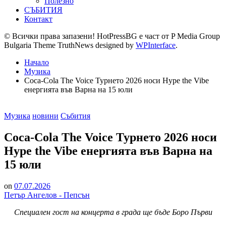
Полезно
СЪБИТИЯ
Контакт
© Всички права запазени! HotPressBG е част от P Media Group
Bulgaria Theme TruthNews designed by
WPInterface
.
Начало
Музика
Coca-Cola The Voice Турнето 2026 носи Hype the Vibe
енергията във Варна на 15 юли
Posted
Музика
новини
Събития
in
Coca-Cola The Voice Турнето 2026 носи
Hype the Vibe енергията във Варна на
15 юли
on
07.07.2026
Петър Ангелов - Пепсън
Специален гост на концерта в града ще бъде Боро Първи