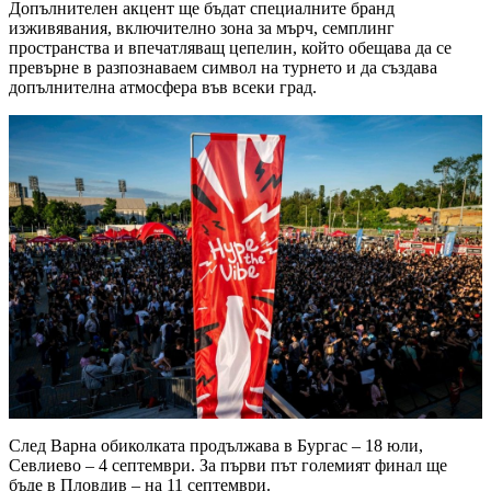
Допълнителен акцент ще бъдат специалните бранд
изживявания, включително зона за мърч, семплинг
пространства и впечатляващ цепелин, който обещава да се
превърне в разпознаваем символ на турнето и да създава
допълнителна атмосфера във всеки град.
След Варна обиколката продължава в Бургас – 18 юли,
Севлиево – 4 септември. За първи път големият финал ще
бъде в Пловдив – на 11 септември.