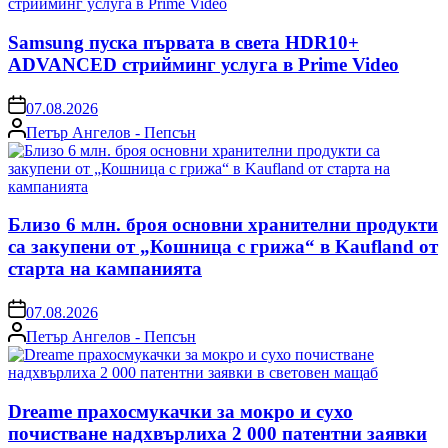
Samsung пуска първата в света HDR10+
ADVANCED стрийминг услуга в Prime Video
on
07.08.2026
Posted
Петър Ангелов - Пепсън
by
Близо 6 млн. броя основни хранителни продукти
са закупени от „Кошница с грижа“ в Kaufland от
старта на кампанията
on
07.08.2026
Posted
Петър Ангелов - Пепсън
by
Dreame прахосмукачки за мокро и сухо
почистване надхвърлиха 2 000 патентни заявки