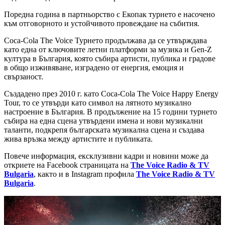
Поредна година в партньорство с Екопак турнето е насочено
към отговорното и устойчивото провеждане на събития.
Coca-Cola The Voice Турнето продължава да се утвърждава
като една от ключовите летни платформи за музика и Gen-Z
култура в България, която събира артисти, публика и градове
в общо изживяване, изградено от енергия, емоция и
свързаност.
Създадено през 2010 г. като Coca-Cola The Voice Happy Energy
Tour, то се утвърди като символ на лятното музикално
настроение в България. В продължение на 15 години турнето
събира на една сцена утвърдени имена и нови музикални
таланти, подкрепя българската музикална сцена и създава
жива връзка между артистите и публиката.
Повече информация, ексклузивни кадри и новини може да
откриете на Facebook страницата на
The Voice Radio & TV
Bulgaria
, както и в Instagram профила
The Voice Radio & TV
Bulgaria
.