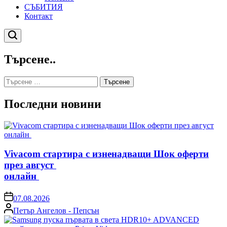
СЪБИТИЯ
Контакт
Търсене
Търсене..
Търсене
за:
Последни новини
Vivacom стартира с изненадващи Шок оферти
през август
онлайн
on
07.08.2026
Posted
Петър Ангелов - Пепсън
by