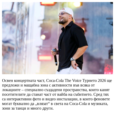
Освен концертната част, Coca-Cola The Voice Турнето 2026 ще
предложи и мащабна зона с активности във всяка от
локациите – специално създадени пространства, които канят
посетителите да станат част от вайба на събитието. Сред тях
са интерактивни фото и видео инсталации, в които феновете
могат буквално да „влязат“ в света на Coca-Cola и музиката,
зони за танци и много други.