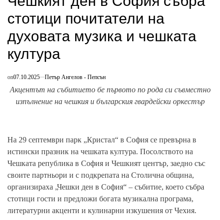
Чешкият ден в София събра
стотици почитатели на
духовата музика и чешката
култура
on
07.10.2025
Петър Ангелов - Пепсън
Акцентът на събитието бе първото по рода си съвместно
изпълнение на чешкия и българския гвардейски оркестър
На 29 септември парк „Кристал“ в София се превърна в
истински празник на чешката култура. Посолството на
Чешката република в София и Чешкият център, заедно със
своите партньори и с подкрепата на Столична община,
организираха „Чешки ден в София“ – събитие, което събра
стотици гости и предложи богата музикална програма,
литературни акценти и кулинарни изкушения от Чехия.