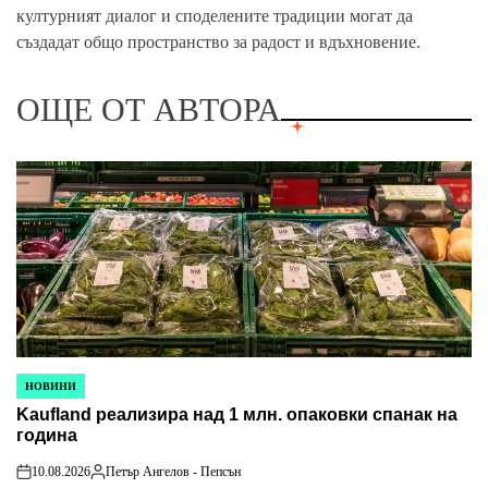
културният диалог и споделените традиции могат да
създадат общо пространство за радост и вдъхновение.
ОЩЕ ОТ АВТОРА
НОВИНИ
POSTED
Kaufland реализира над 1 млн. опаковки спанак на
IN
година
10.08.2026
Петър Ангелов - Пепсън
on
Posted