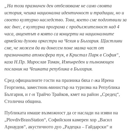
„На този празничен ден отбелязваме не само своята
история, чешка национална идентичност и традиции, но и
своето културно наследство. Това, което сме подготвили за
вас днес, е културна програма с продължителност над 4
часа, акцентът в която са концерти на националните
армейски духови оркестри на Чехия и България. Щастливи
сме, че можем да ви донесем поне малка част от
празничната атмосфера тук, в Кристал Парк в София“,
каза Н.Пр. Мирослав Томан, Извънреден и пълномощен
посланик на Чешката република в България.
Сред официалните гости на празника бяха г-жа Ирена
Георгиева, заместник-министър на туризма на Република
България, и г-н Трайчо Трайков, кмет на район „Средец“,
Столична община.
Публиката имаше възможност да се наслади на изяви на
„PlovdivBrassStation“, Софийския камерен хор „Васил
Арнаудов“, акустичното дуо „Радецка – Гайдарски“ и