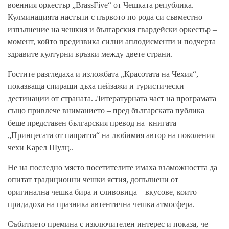
военния оркестър „BrassFive“ от Чешката република.
Кулминацията настъпи с първото по рода си съвместно
изпълнение на чешкия и българския гвардейски оркестър –
момент, който предизвика силни аплодисменти и подчерта
здравите културни връзки между двете страни.
Гостите разгледаха и изложбата „Красотата на Чехия“,
показваща спиращи дъха пейзажи и туристически
дестинации от страната. Литературната част на програмата
също привлече вниманието – пред българската публика
беше представен българския превод на книгата
„Принцесата от папратта“ на любимия автор на поколения
чехи Карел Шулц..
Не на последно място посетителите имаха възможността да
опитат традиционни чешки ястия, допълнени от
оригинална чешка бира и сливовица – вкусове, които
придадоха на празника автентична чешка атмосфера.
Събитието премина с изключителен интерес и показа, че