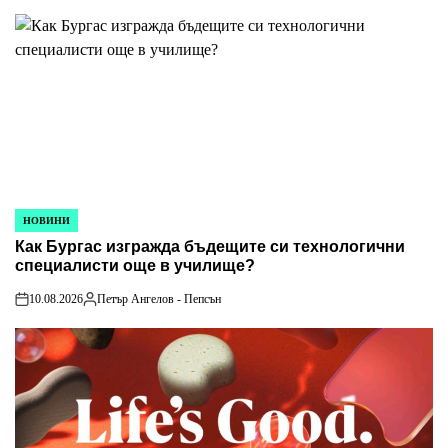
by
НОВИНИ
POSTED
Как Бургас изгражда бъдещите си технологични
IN
специалисти още в училище?
10.08.2026
Петър Ангелов - Пепсън
on
Posted
by