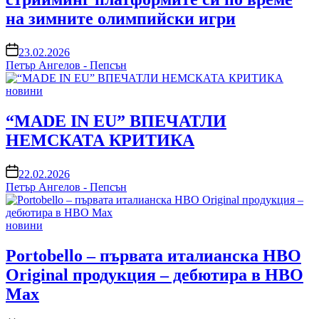
на зимните олимпийски игри
on
23.02.2026
Петър Ангелов - Пепсън
Posted
новини
in
“MADE IN EU” ВПЕЧАТЛИ
НЕМСКАТА КРИТИКА
on
22.02.2026
Петър Ангелов - Пепсън
Posted
новини
in
Portobello – първата италианска HBO
Original продукция – дебютира в HBO
Max