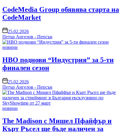
in
CodeMedia Group обявява старта на
CodeMarket
on
25.02.2026
Петър Ангелов - Пепсън
Posted
новини
in
HBO поднови “Индустрия” за 5-ти
финален сезон
on
25.02.2026
Петър Ангелов - Пепсън
Posted
новини
in
The Madison с Мишел Пфайфър и
Кърт Ръсел ще бъде наличен за