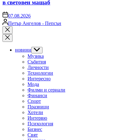
в световен мащаб
on
07.08.2026
Posted
Петър Ангелов - Пепсън
by
Close
search
новини
Show
sub
Музика
menu
Събития
Личности
Технологии
Интересно
Мода
Филми и сериали
Финанси
Спорт
Празници
Хотели
Интервю
Психология
Бизнес
Свят