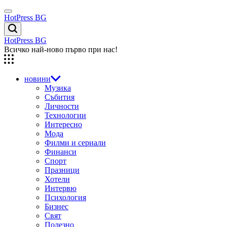
Skip
Menu
to
HotPress BG
content
Търсене
HotPress BG
Всичко най-ново първо при нас!
новини
Музика
Събития
Личности
Технологии
Интересно
Мода
Филми и сериали
Финанси
Спорт
Празници
Хотели
Интервю
Психология
Бизнес
Свят
Полезно