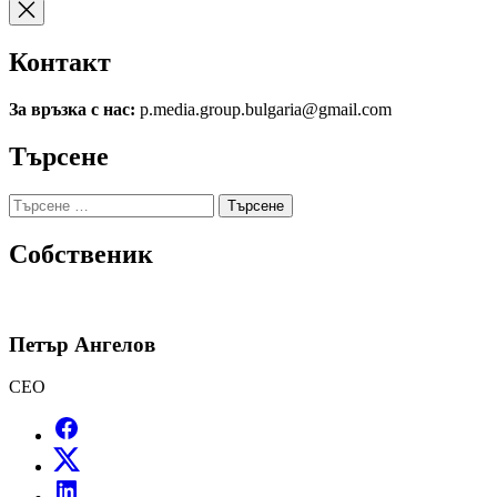
на
публикациите
Контакт
на
страници
За връзка с нас:
p.media.group.bulgaria@gmail.com
Търсене
Търсене
за:
Собственик
Петър Ангелов
CEO