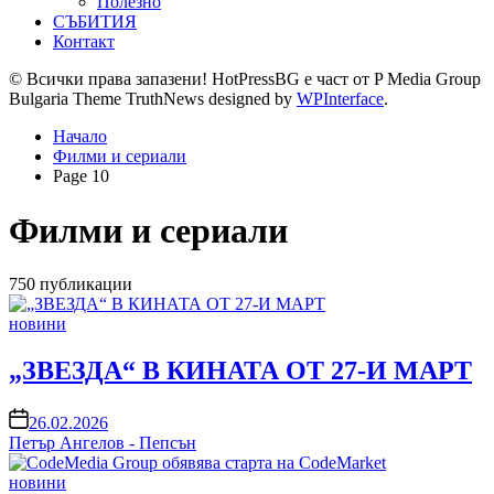
Полезно
СЪБИТИЯ
Контакт
© Всички права запазени! HotPressBG е част от P Media Group
Bulgaria Theme TruthNews designed by
WPInterface
.
Начало
Филми и сериали
Page 10
Филми и сериали
750 публикации
Posted
новини
in
„ЗВЕЗДА“ В КИНАТА ОТ 27-И МАРТ
on
26.02.2026
Петър Ангелов - Пепсън
Posted
новини