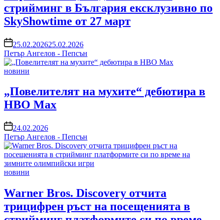
стрийминг в България ексклузивно по
SkyShowtime от 27 март
on
25.02.2026
25.02.2026
Петър Ангелов - Пепсън
Posted
новини
in
„Повелителят на мухите“ дебютира в
HBO Max
on
24.02.2026
Петър Ангелов - Пепсън
Posted
новини
in
Warner Bros. Discovery отчита
трицифрен ръст на посещенията в
стрийминг платформите си по време