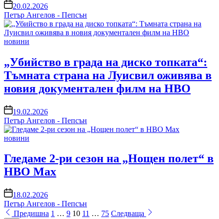
on
20.02.2026
Петър Ангелов - Пепсън
Posted
новини
in
„Убийство в града на диско топката“:
Тъмната страна на Луисвил оживява в
новия документален филм на HBO
on
19.02.2026
Петър Ангелов - Пепсън
Posted
новини
in
Гледаме 2-ри сезон на „Нощен полет“ в
HBO Max
on
18.02.2026
Петър Ангелов - Пепсън
Разделяне
Предишна
1
…
9
10
11
…
75
Следваща