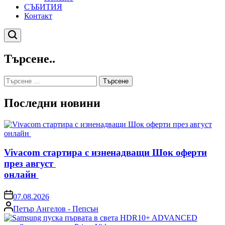
СЪБИТИЯ
Контакт
Търсене
Търсене..
Търсене
за:
Последни новини
Vivacom стартира с изненадващи Шок оферти
през август
онлайн
on
07.08.2026
Posted
Петър Ангелов - Пепсън
by