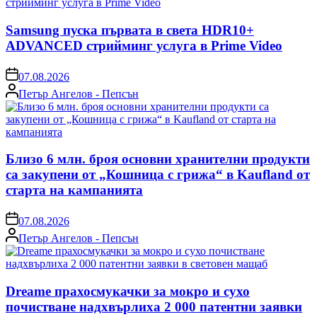
Samsung пуска първата в света HDR10+
ADVANCED стрийминг услуга в Prime Video
on
07.08.2026
Posted
Петър Ангелов - Пепсън
by
Близо 6 млн. броя основни хранителни продукти
са закупени от „Кошница с грижа“ в Kaufland от
старта на кампанията
on
07.08.2026
Posted
Петър Ангелов - Пепсън
by
Dreame прахосмукачки за мокро и сухо
почистване надхвърлиха 2 000 патентни заявки