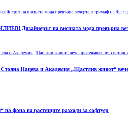
 Дизайнерът на висшата мода превърна вечерт
 Стояна Нацева и Академия „Щастлив живот“ вече
“ на фона на растящите разходи за софтуер