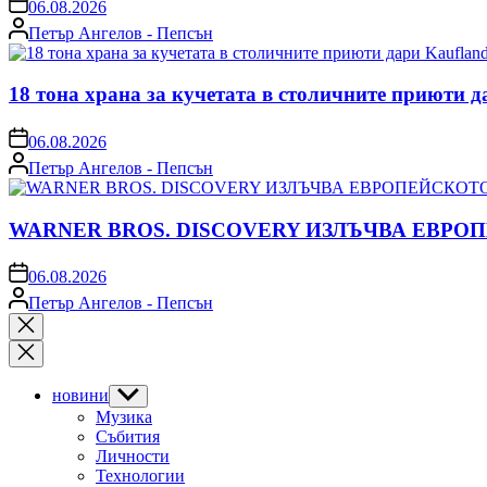
on
06.08.2026
Posted
Петър Ангелов - Пепсън
by
18 тона храна за кучетата в столичните приюти д
on
06.08.2026
Posted
Петър Ангелов - Пепсън
by
WARNER BROS. DISCOVERY ИЗЛЪЧВА ЕВРО
on
06.08.2026
Posted
Петър Ангелов - Пепсън
by
Close
search
новини
Show
sub
Музика
menu
Събития
Личности
Технологии