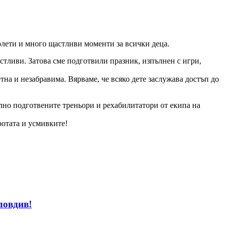
толети и много щастливи моменти за всички деца.
астливи. Затова сме подготвили празник, изпълнен с игри,
на и незабравима. Вярваме, че всяко дете заслужава достъп до
лно подготвените треньори и рехабилитатори от екипа на
ротата и усмивките!
ловдив!