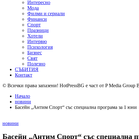
Интересно
Мода
Филми и сериали
Финанси
Спорт
Празници
Хотели
Интервю
Психология
Бизнес
Свят
Полезно
СЪБИТИЯ
Контакт
© Всички права запазени! HotPressBG е част от P Media Group 
Начало
новини
Басейн „Антим Спорт“ със специална програма за 1 юни
Posted
новини
in
Басейн „Антим Спорт“ със специална п