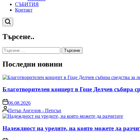
СЪБИТИЯ
Контакт
Търсене
Търсене..
Търсене
за:
Последни новини
Благотворителен концерт в Гоце Делчев събира с
on
06.08.2026
Posted
Петър Ангелов - Пепсън
by
Надеждност на уредите, на която можете да разчи