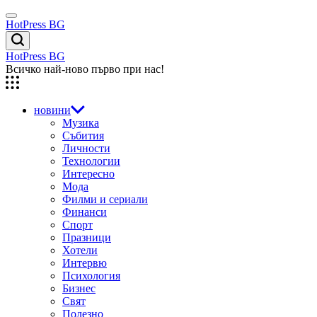
Skip
Menu
to
HotPress BG
content
Търсене
HotPress BG
Всичко най-ново първо при нас!
новини
Музика
Събития
Личности
Технологии
Интересно
Мода
Филми и сериали
Финанси
Спорт
Празници
Хотели
Интервю
Психология
Бизнес
Свят
Полезно