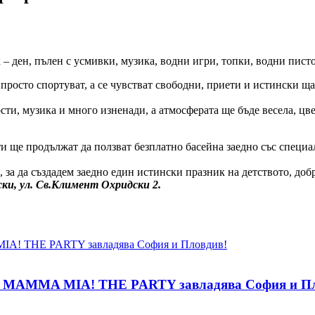
к – ден, пълен с усмивки, музика, водни игри, топки, водни пис
 просто спортуват, а се чувстват свободни, приети и истински щ
и, музика и много изненади, а атмосферата ще бъде весела, цвет
и ще продължат да ползват безплатно басейна заедно със специа
, за да създадем заедно един истински празник на детството, доб
ки, ул. Св.Климент Охридски 2.
ен MAMMA MIA! THE PARTY завладява София и П