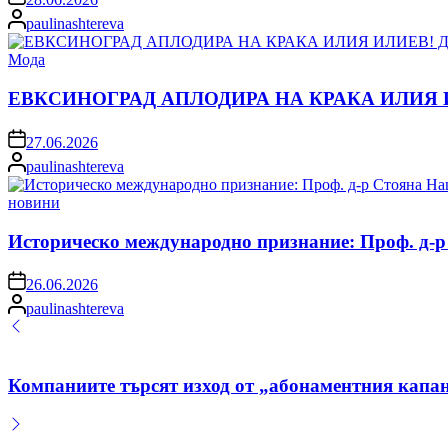
Posted
paulinashtereva
by
Posted
Мода
in
ЕВКСИНОГРАД АПЛОДИРА НА КРАКА ИЛИЯ ИЛИЕВ!
on
27.06.2026
Posted
paulinashtereva
by
Posted
новини
in
Историческо международно признание: Проф. д-р
on
26.06.2026
Posted
paulinashtereva
by
Компаниите търсят изход от „абонаментния капан