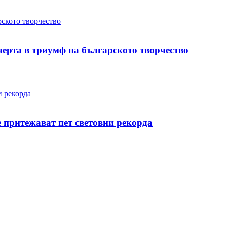
а в триумф на българското творчество
 притежават пет световни рекорда