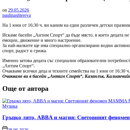
on
29.05.2026
paulinashtereva
На 1 юни от 16:30 ч. ви каним на един различен детски празни
Искаме басейн „Антим Спорт“ да бъде място, в което децата не
емоции, движение и много настроение.
За най-малките ще има специално организирани водни активност
спорт, радост и грижа.
Именно затова децата със специални образователни потребност
„Антим Спорт“.
Очакваме всички деца и техните семейства на 1 юни от 16:30 ч.
Очакваме ви в басейн „Антим Спорт“, Казанлък, Калиакчийс
Още от автора
Posted
Музика
in
Гръцко лято, ABBA и магия: Световният феном
on
28.06.2026