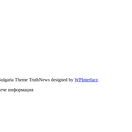
Bulgaria Theme TruthNews designed by
WPInterface
.
овече информация