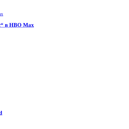
с“ в HBO Max
d