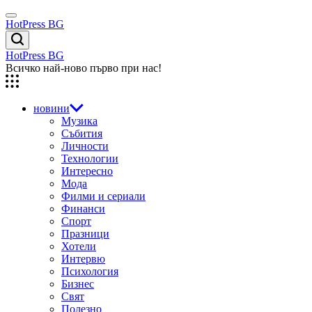
Skip
Menu
to
HotPress BG
content
Търсене
HotPress BG
Всичко най-ново първо при нас!
новини
Музика
Събития
Личности
Технологии
Интересно
Мода
Филми и сериали
Финанси
Спорт
Празници
Хотели
Интервю
Психология
Бизнес
Свят
Полезно