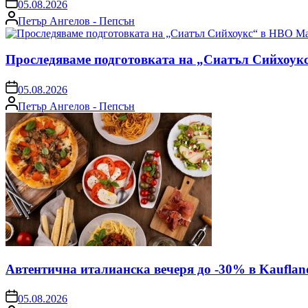
on
05.08.2026
Posted
Петър Ангелов - Пепсън
by
Проследяваме подготовката на „Сиатъл Сийхоук
on
05.08.2026
Posted
Петър Ангелов - Пепсън
by
Автентична италианска вечеря до -30% в Kauflan
on
05.08.2026