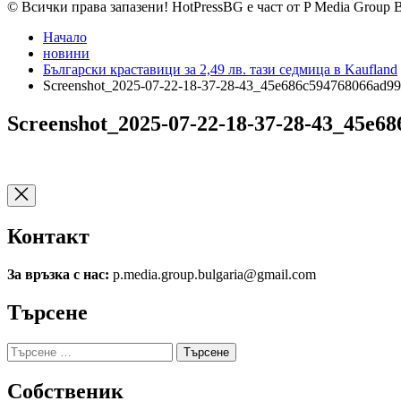
© Всички права запазени! HotPressBG е част от P Media Group 
Начало
новини
Български краставици за 2,49 лв. тази седмица в Kaufland
Screenshot_2025-07-22-18-37-28-43_45e686c594768066ad9
Screenshot_2025-07-22-18-37-28-43_45e6
Контакт
За връзка с нас:
p.media.group.bulgaria@gmail.com
Търсене
Търсене
за:
Собственик