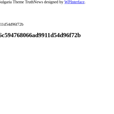
Bulgaria Theme TruthNews designed by
WPInterface
.
911d54d96f72b
86c594768066ad9911d54d96f72b