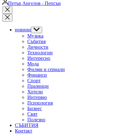
Posted
Петър Ангелов - Пепсън
by
Close
search
новини
Show
sub
Музика
menu
Събития
Личности
Технологии
Интересно
Мода
Филми и сериали
Финанси
Спорт
Празници
Хотели
Интервю
Психология
Бизнес
Свят
Полезно
СЪБИТИЯ
Контакт