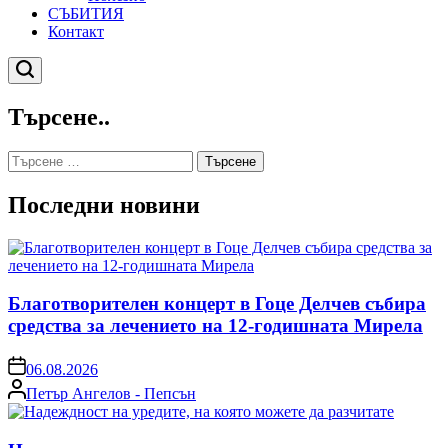
СЪБИТИЯ
Контакт
Търсене
Търсене..
Търсене
за:
Последни новини
Благотворителен концерт в Гоце Делчев събира
средства за лечението на 12-годишната Мирела
on
06.08.2026
Posted
Петър Ангелов - Пепсън
by