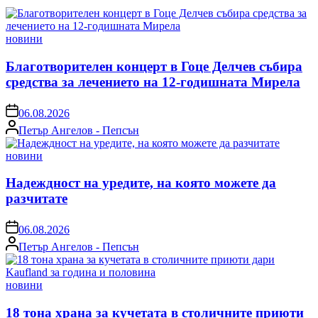
Posted
новини
in
Благотворителен концерт в Гоце Делчев събира
средства за лечението на 12-годишната Мирела
on
06.08.2026
Posted
Петър Ангелов - Пепсън
by
Posted
новини
in
Надеждност на уредите, на която можете да
разчитате
on
06.08.2026
Posted
Петър Ангелов - Пепсън
by
Posted
новини
in
18 тона храна за кучетата в столичните приюти