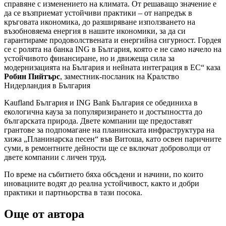
справяне с изменението на климата. От решаващо значение е
да се възприемат устойчиви практики – от напредък в
кръговата икономика, до разширяване използването на
възобновяема енергия в нашите икономики, за да си
гарантираме продоволствената и енергийна сигурност. Гордея
се с ролята на банка ING в България, която е не само начело на
устойчивото финансиране, но и движеща сила за
модернизацията на България и нейната интеграция в ЕС“ каза
Робин Пийтърс
, заместник-посланик на Кралство
Нидерландия в България
Kaufland България и ING Bank България се обединиха в
екологична кауза зa популяризирането и достъпността до
българската природа. Двете компании ще предоставят
грантове за подпомагане на планинската инфраструктура на
хижа „Планинарска песен“ във Витоша, като освен паричните
суми, в ремонтните дейности ще се включат доброволци от
двете компании с личен труд.
По време на събитието бяха обсъдени и начини, по които
иновациите водят до реална устойчивост, както и добри
практики и партньорства в тази посока.
Още от автора