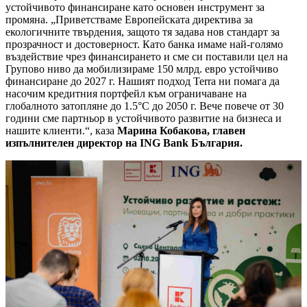
устойчивото финансиране като основен инструмент за
промяна. „Приветстваме Европейската директива за
екологичните твърдения, защото тя задава нов стандарт за
прозрачност и достоверност. Като банка имаме най-голямо
въздействие чрез финансирането и сме си поставили цел на
Групово ниво да мобилизираме 150 млрд. евро устойчиво
финансиране до 2027 г. Нашият подход Terra ни помага да
насочим кредитния портфейл към ограничаване на
глобалното затопляне до 1.5°C до 2050 г. Вече повече от 30
години сме партньор в устойчивото развитие на бизнеса и
нашите клиенти.“, каза
Марина Кобакова, главен
изпълнителен директор на ING Bank България.