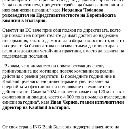
За да го постигнем, процесите трябва да бъдат рационални и
икономически изгодни.“ каза
Йорданка Чобанова,
ръководител на Представителството на Европейската
комисия в България.
Съветът на ЕС вече прие общ подход по директивата, която
ще позволи на потребителите да имат достъп до надеждна
информация, както и да могат да избират по-осъзнато, когато
пазаруват. За бизнеса това означава стимул да инвестира в
реални и доказани устойчиви практики, вместо да разчита на
подвеждащи послания.
„Вярвам, че приемането на новата регулация срещу
грийнуошинга ще мотивира повече компании за реални
действия с реални резултати. В последните години ние в
Kaufland целенасочено инвестираме в увеличаване на
енергийната ефективност и намаляване на емисиите от
дейността ни. Само за 2024 г. инвестирахме над 120 млн. лв. в
екологични иновации, което е 4 000 тона по-малко въглеродни
емисии за година“, каза
Иван Чернев, главен изпълнителен
директор на
Kaufland
България.
От своя страна ING Bank България подчерта значението на