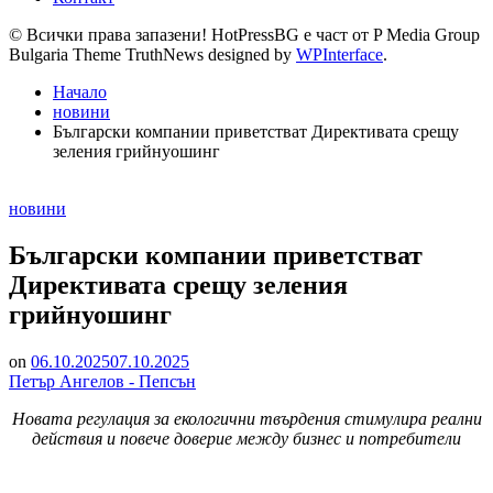
© Всички права запазени! HotPressBG е част от P Media Group
Bulgaria Theme TruthNews designed by
WPInterface
.
Начало
новини
Български компaнии приветстват Директивата срещу
зеления грийнуошинг
Posted
новини
in
Български компaнии приветстват
Директивата срещу зеления
грийнуошинг
on
06.10.2025
07.10.2025
Петър Ангелов - Пепсън
Новата регулация за екологични твърдения стимулира реални
действия и повече доверие между бизнес и потребители