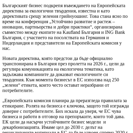
Българският бизнес подкрепя въвеждането на Европейската
директива за екологични твърдения, известна и като
директивата срещу зеления грийнуошинг. Това стана ясно по
време на конференция „Устойчиво развитие и растеж –
иновации, партньорства и добри практики“, организирана
съвместно между екипите на Kaufland България и ING Bank
България, с участието на посолствата на Германия и
Нидерландия и представители на Европейската комисия у
нас.
Новата директива, която предстои да бъде официално
транспонирана в България през пролетта на 2026 г., цели да
регулира комуникацията на екологична тематика, като
задължава компаниите да доказват екологичните си
твърдения. Към момента бизнесът в ЕС използва над 250
„зелени“ етикета, които често остават неразбрани от
потребителите.
„Европейската комисия планира да преразгледа правилата за
етикиране. Ролята на бизнеса е ключова, защото той изгражда
доверие с потребителите. Бих искала да уверя, че ЕС чува
бизнеса и работи в отговор на препоръките, които той дава.
ЕК цели да насърчи устойчивите бизнес модели и
декарбонизацията. Имаме цел до 2030 г. делът на
рециклираните материали в ЕС да бъде удвоен спрямо 2020 г.