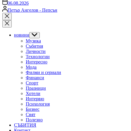
on
06.08.2026
Posted
Петър Ангелов - Пепсън
by
Close
search
новини
Show
sub
Музика
menu
Събития
Личности
Технологии
Интересно
Мода
Филми и сериали
Финанси
Спорт
Празници
Хотели
Интервю
Психология
Бизнес
Свят
Полезно
СЪБИТИЯ
Контакт