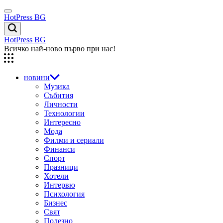
Skip
Menu
to
HotPress BG
content
Търсене
HotPress BG
Всичко най-ново първо при нас!
новини
Музика
Събития
Личности
Технологии
Интересно
Мода
Филми и сериали
Финанси
Спорт
Празници
Хотели
Интервю
Психология
Бизнес
Свят
Полезно