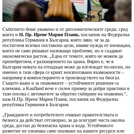
Събитието беше уважено и от дипломатическите среди, сред
които и
Н. Пр. Ирене Мария Планк,
посланик на Федерална
република Германия в България, която зяви, че за да
постигнем всички поставени цели, имаме нужда от иновации,
които не само решават належащи проблеми, но и създават
икономически растеж. „Една от темите, която не можем да
пренебрегнем, е разхищението на храна. Вярно е, че в
България нивата на отпадъци може да изглеждат по-ниски, но
именно в тази сфера се крият неизползвани възможности –
например в компостирането и производството на биогаз.
Същото важи и за опаковките – устойчивите решения са
ключови, а Kaufland вече е силен пример за добри практики в
тази посока с автоматите за обратно събиране на опаковки.“,
каза Н.Пр. Ирене Мария Планк, посланик на Федерална
република Германия в България.
„Гражданите и потребителите очакват правителствата и
бизнеса да действат отговорно, за да осигурят чиста околна
среда, достъп до безопасна храна и вода. Устойчивото
развитие не означава само опазване на нашите ресурси или