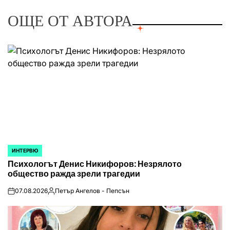
ОЩЕ ОТ АВТОРА
ИНТЕРВЮ
POSTED
Психологът Денис Никифоров: Незрялото
IN
общество ражда зрели трагедии
07.08.2026
Петър Ангелов - Пепсън
on
Posted
by