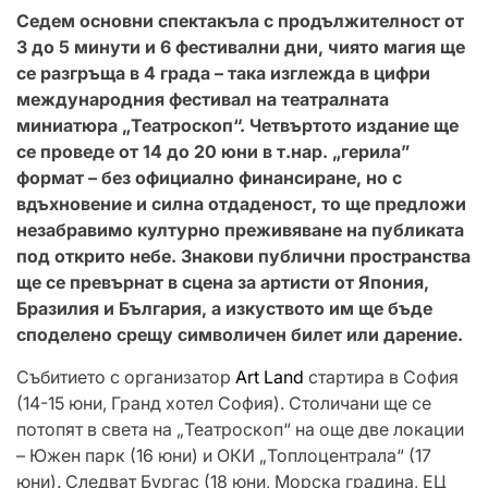
Седем основни спектакъла с продължителност от
3 до 5 минути и 6 фестивални дни, чиято магия ще
се разгръща в 4 града – така изглежда в цифри
международния фестивал на театралната
миниатюра „Театроскоп“. Четвъртото издание ще
се проведе от 14 до 20 юни в т.нар. „герила”
формат –
б
ез официално финансиране, но с
вдъхновение и силна отдаденост,
то
ще предложи
незабравимо културно преживяване на публиката
под открито небе.
Знакови публични пространства
ще се превърнат в сцена за артисти от Япония,
Бразилия и България, а изкуството им ще бъде
споделено срещу символичен билет или дарение.
Събитието с организатор
Art Land
стартира в София
(14-15 юни, Гранд хотел София). Столичани ще се
потопят в света на „Театроскоп“ на още две локации
– Южен парк (16 юни) и ОКИ „Топлоцентрала“ (17
юни). Следват Бургас (18 юни, Морска градина, ЕЦ