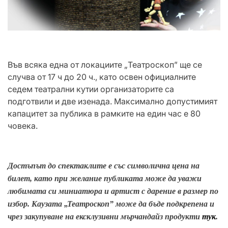
Във всяка една от локациите „Театроскоп” ще се
случва от 17 ч до 20 ч., като освен официалните
седем театрални кутии организаторите са
подготвили и две изенада. Максимално допустимият
капацитет за публика в рамките на един час е 80
човека.
Достъпът до спектаклите е със символична цена на
билет, като при желание публиката може да уважи
любимата си миниатюра и артист с дарение в размер по
избор. Каузата „Театроскоп” може да бъде подкрепена и
чрез закупуване на ексклузивни мърчандайз продукти
тук
.