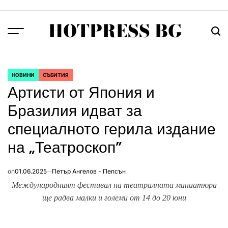
Skip
to
HOTPRESS BG
content
Menu
Тър
НОВИНИ
СЪБИТИЯ
POSTED
Артисти от Япония и
IN
Бразилия идват за
специалното герила издание
на „Театроскоп”
on
01.06.2025
Петър Ангелов - Пепсън
Международният фестивал на театралната миниатюра
ще радва малки и големи от 14 до 20 юни