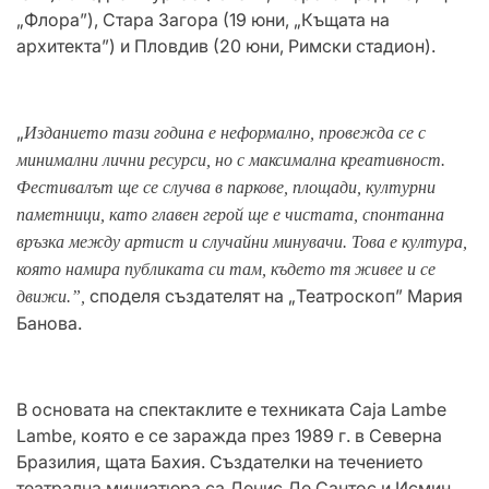
„Флора”), Стара Загора (19 юни, „Къщата на
архитекта”) и Пловдив (20 юни, Римски стадион).
„
Изданието тази година е неформално, провежда се с
минимални лични ресурси, но с максимална креативност.
Фестивалът ще се случва
в
паркове, площади, културни
паметници
, като главен герой ще е чистата, спонтанна
връзка между артист и случайни минувачи
. Това е култура,
която намира публиката си там, където тя живее и се
споделя създателят на „Театроскоп” Мария
движи.
”,
Банова.
В основата на спектаклите е техниката Cajа Lambe
Lambe, която е се заражда през 1989 г. в Северна
Бразилия, щата Бахия. Създателки на течението
театрална миниатюра са Денис Де Сантос и Исмин