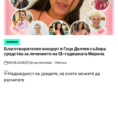
НОВИНИ
POSTED
Благотворителен концерт в Гоце Делчев събира
IN
средства за лечението на 12-годишната Мирела
06.08.2026
Петър Ангелов - Пепсън
on
Posted
by