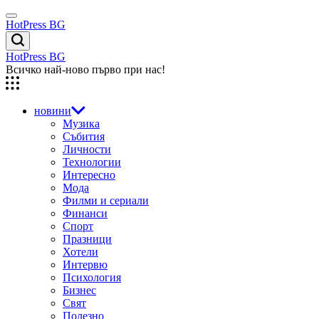
Skip
Menu
to
HotPress BG
content
Търсене
HotPress BG
Всичко най-ново първо при нас!
новини
Музика
Събития
Личности
Технологии
Интересно
Мода
Филми и сериали
Финанси
Спорт
Празници
Хотели
Интервю
Психология
Бизнес
Свят
Полезно