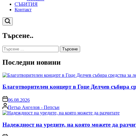
СЪБИТИЯ
Контакт
Търсене
Търсене..
Търсене
за:
Последни новини
Благотворителен концерт в Гоце Делчев събира с
on
06.08.2026
Posted
Петър Ангелов - Пепсън
by
Надеждност на уредите, на която можете да разчи