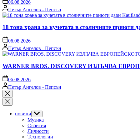
on
06.08.2026
Posted
Петър Ангелов - Пепсън
by
18 тона храна за кучетата в столичните приюти д
on
06.08.2026
Posted
Петър Ангелов - Пепсън
by
WARNER BROS. DISCOVERY ИЗЛЪЧВА ЕВРО
on
06.08.2026
Posted
Петър Ангелов - Пепсън
by
Close
search
новини
Show
sub
Музика
menu
Събития
Личности
Технологии