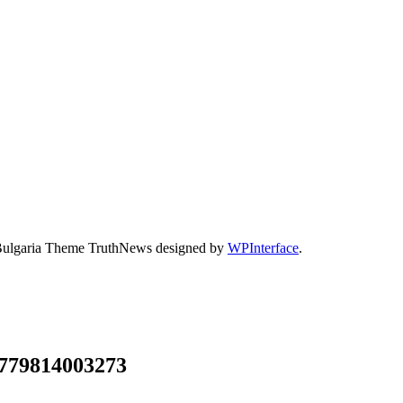
Bulgaria Theme TruthNews designed by
WPInterface
.
1779814003273