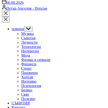
on
06.08.2026
Posted
Петър Ангелов - Пепсън
by
Close
search
новини
Show
sub
Музика
menu
Събития
Личности
Технологии
Интересно
Мода
Филми и сериали
Финанси
Спорт
Празници
Хотели
Интервю
Психология
Бизнес
Свят
Полезно
СЪБИТИЯ
Контакт