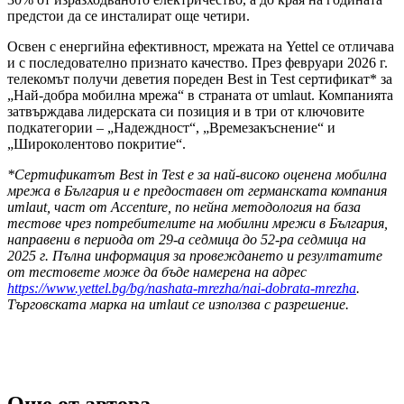
предстои да се инсталират още четири.
Освен с енергийна ефективност, мрежата на Yettel се отличава
и с последователно признато качество. През февруари 2026 г.
телекомът получи деветия пореден Best in Тest сертификат* за
„Най-добра мобилна мрежа“ в страната от umlaut. Компанията
затвърждава лидерската си позиция и в три от ключовите
подкатегории – „Надеждност“, „Времезакъснение“ и
„Широколентово покритие“.
*
Сертификатът Best in Test е за най-високо оценена мобилна
мрежа в България и е предоставен от германската компания
umlaut, част от Accenture, по нейна методология на база
тестове чрез потребителите на мобилни мрежи в България,
направени в периода от 29-а седмица до 52-ра седмица на
2025 г. Пълна информация за провеждането и резултатите
от тестовете може да бъде намерена на адрес
https://www.yettel.bg/bg/nashata-mrezha/nai-dobrata-mrezha
.
Търговската марка на umlaut се използва с разрешение.