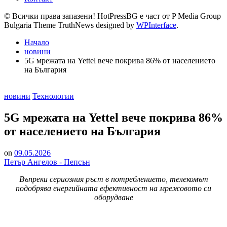
© Всички права запазени! HotPressBG е част от P Media Group
Bulgaria Theme TruthNews designed by
WPInterface
.
Начало
новини
5G мрежата на Yettel вече покрива 86% от населението
на България
Posted
новини
Технологии
in
5G мрежата на Yettel вече покрива 86%
от населението на България
on
09.05.2026
Петър Ангелов - Пепсън
Въпреки сериозния ръст в потреблението, телекомът
подобрява енергийната ефективност на мрежовото си
оборудване