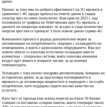
данни.
Принос за това има по-добрата ефективност на 5G мрежата в
сравнение с 4G заради преноса на повече данни в същия
спектър чрез по-умни технологии. Към края на 2025 г. над
половината от трафика на Yettel минава през 5G мрежата, а
данните на оператора показват, че за едно и също количество
енергия чрез нея се пренасят 3 пъти повече данни спрямо 4G.
Компанията прилага и редица допълнителни мерки за
оптимизиране на потреблението, свързано с охлаждането на
помещенията, в които е разположено оборудването. Във все
повече обекти се използва естествено охлаждане вместо
климатици – специална система, която използва външния
въздух през зимата и нощните часове, за да понижи
температурата.
Успоредно с това екипът внедрява автоматизация, базирана на
исторически данни, за да прогнозира натоварването в
мрежата и да оптимизира мощностите в периодите с по-слабо
потребление, като поддържа същото високо качество на
услугите.
Като част от прехода към зелена енергия на близо 30 базови
станции са поставени соларни панели, които генерират около
30% от изразходваното електричество, а до края на годината