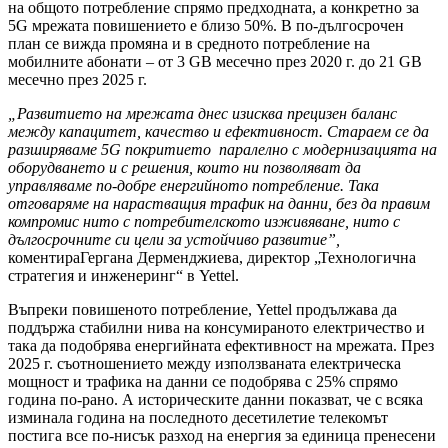
на общото потребление спрямо предходната, а конкретно за
5G мрежата повишението е близо 50%. В по-дългосрочен
план се вижда промяна и в средното потребление на
мобилните абонати – от 3 GB месечно през 2020 г. до 21 GB
месечно през 2025 г.
„Развитието на мрежата днес изисква прецизен баланс
между капацитет, качество и ефективност. Стараем се да
разширяваме 5G покритието паралелно с модернизацията на
оборудването и с решения, които ни позволяват да
управляваме по-добре енергийното потребление. Така
отговаряме на нарастващия трафик на данни, без да правим
компромис нито с потребителското изживяване, нито с
дългосрочните си цели за устойчиво развитие
”,
коментираГергана Дерменджиева, директор „Технологична
стратегия и инженеринг“ в Yettel.
Въпреки повишеното потребление, Yettel продължава да
поддържа стабилни нива на консумираното електричество и
така да подобрява енергийната ефективност на мрежата. През
2025 г. съотношението между използваната електрическа
мощност и трафика на данни се подобрява с 25% спрямо
година по-рано. А историческите данни показват, че с всяка
изминала година на последното десетилетие телекомът
постига все по-нисък разход на енергия за единица пренесени