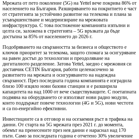
Мрежата от пето поколение (5
G) на Yettel вече покрива 86% от
населението на България. Разширяването на покритието е част
от стратегията за устойчиво развитие на телекома и плана за
усъвършенстване и модернизиране на мрежовата
инфраструктура. С това постижение компанията изпълни и
целта си, заложена в стратегията – 5G връзката да бъде
достъпна за 85% от населението до 2026 г.
Подобряването на свързаността за бизнеса и обществото е
ключов приоритет за телекома, защото спомага за осигуряване
на равен достъп до технологии и преодоляване на
дигиталното разделение. Затова Yettel, заедно с мрежовия си
доставчик CETIN България, работи целенасочено за
развитието на мрежата и осигуряването на надеждна
свързаност. През последната година компанията е изградила
близо 100 изцяло нови базови станции и е разширила
капацитета на над 1000 от вече съществуващите. С поетапната
подмяна на оборудването се използват нови радио модули,
които поддържат повече технологии (4G и 5G), нови честоти
и са по-енергийно ефективни.
Инвестициите са в отговор и на осезаемия ръст в трафика на
данни. От старта на 5G мрежата през 2021 г. до момента,
обемът на пренесените през нея данни е нараснал над 170
пъти. Само за последната година е отчетено 30% увеличение