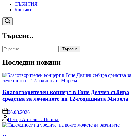
СЪБИТИЯ
Контакт
Търсене
Търсене..
Търсене
за:
Последни новини
Благотворителен концерт в Гоце Делчев събира
средства за лечението на 12-годишната Мирела
on
06.08.2026
Posted
Петър Ангелов - Пепсън
by