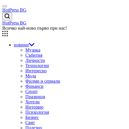
Skip
Menu
to
HotPress BG
content
Търсене
HotPress BG
Всичко най-ново първо при нас!
новини
Музика
Събития
Личности
Технологии
Интересно
Мода
Филми и сериали
Финанси
Спорт
Празници
Хотели
Интервю
Психология
Бизнес
Свят
Полезно