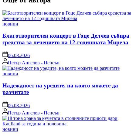
Още от автора
Posted
новини
in
Благотворителен концерт в Гоце Делчев събира
средства за лечението на 12-годишната Мирела
on
06.08.2026
Posted
Петър Ангелов - Пепсън
by
Posted
новини
in
Надеждност на уредите, на която можете да
разчитате
on
06.08.2026
Posted
Петър Ангелов - Пепсън
by
Posted
новини
in