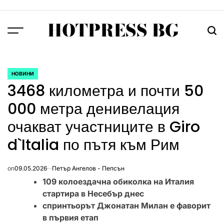
Skip
to
HOTPRESS BG
content
Menu
Тър
НОВИНИ
POSTED
3468 километра и почти 50
IN
000 метра денивелация
очакват участниците в Giro
d`Italia по пътя към Рим
on
09.05.2026
Петър Ангелов - Пепсън
109 колоездачна обиколка на Италия
стартира в Несебър днес
спринтьорът Джонатан Милан е фаворит
в първия етап