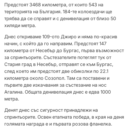
Предстоят 3468 километра, от които 543 на
територията на България. 184-те колоездачи ще
трябва да се справят и с денивелация от близо 50
хиляди метра.
Днес откриваме 109-ото Джиро и няма по-красив
начин, с който да го направим. Предстоят 147
километра от Несебър до Бургас, първа възможност
за спринтьорите. Състезателите потеглят тук от
Стария град в Несебър, отправят се към Бургас,
след което им предстоят две обиколки по 22.1
километра около Созопол. Там са поставени и
първите две изкачвания за състезание на нос
Агалина. Общата денивелация днес e едва 1000
метра.
Денят днес със сигурност принадлежи на
спринтьорите. Освен етапната победа, в края на деня
голямата награда е и първата розова фланелка.