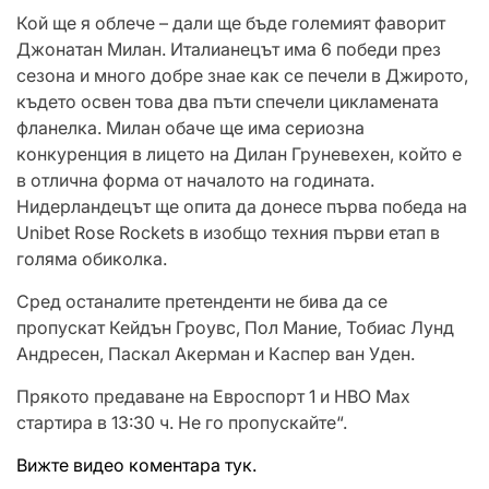
Кой ще я облече – дали ще бъде големият фаворит
Джонатан Милан. Италианецът има 6 победи през
сезона и много добре знае как се печели в Джирото,
където освен това два пъти спечели цикламената
фланелка. Милан обаче ще има сериозна
конкуренция в лицето на Дилан Груневехен, който е
в отлична форма от началото на годината.
Нидерландецът ще опита да донесе първа победа на
Unibet Rose Rockets в изобщо техния първи етап в
голяма обиколка.
Сред останалите претенденти не бива да се
пропускат Кейдън Гроувс, Пол Мание, Тобиас Лунд
Андресен, Паскал Акерман и Каспер ван Уден.
Прякото предаване на Евроспорт 1 и HBO Max
стартира в 13:30 ч. Не го пропускайте“.
Вижте видео коментара тук.