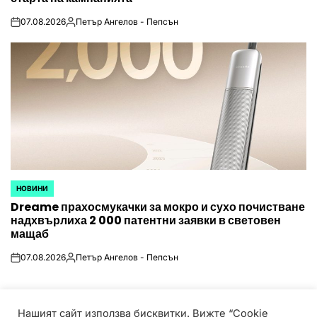
07.08.2026
Петър Ангелов - Пепсън
on
Posted
by
НОВИНИ
POSTED
Dreame прахосмукачки за мокро и сухо почистване
IN
надхвърлиха 2 000 патентни заявки в световен
мащаб
07.08.2026
Петър Ангелов - Пепсън
on
Posted
by
Нашият сайт използва бисквитки. Вижте “Cookie