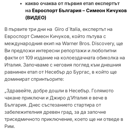
какво очаква от първия етап експертът
на
Евроспорт България – Симеон Кичуков
(ВИДЕО)
В първите три дни на Giro d`Italia, експертът на
Евроспорт Симеон Кичуков, който пътува с
международния екип на Warner Bros. Discovery, ще
Ви предложи интересни репортажи и любопитни
факти от 109 издание на колоездачната обиколка на
Италия. Започваме с неговия поглед към днешния
равнинен етап от Несебър до Бургас, в който ще
доминират спринтьорите:
„Здравейте, добре дошли в Несебър. Голямото
чакане приключи и Джиро д’Италия е вече в
България. Днес състезанието стартира от
забележителния древен град, за да започне
триседмичното приключение, което ще ни отведе в
Рим.