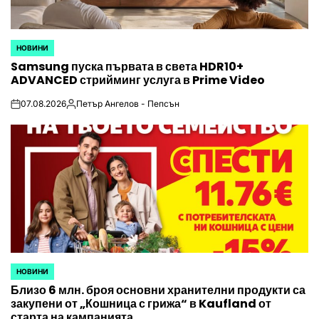
НОВИНИ
POSTED
Samsung пуска първата в света HDR10+
IN
ADVANCED стрийминг услуга в Prime Video
07.08.2026
Петър Ангелов - Пепсън
on
Posted
by
НОВИНИ
POSTED
Близо 6 млн. броя основни хранителни продукти са
IN
закупени от „Кошница с грижа“ в Kaufland от
старта на кампанията