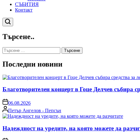
СЪБИТИЯ
Контакт
Търсене
Търсене..
Търсене
за:
Последни новини
Благотворителен концерт в Гоце Делчев събира с
on
06.08.2026
Posted
Петър Ангелов - Пепсън
by
Надеждност на уредите, на която можете да разчи