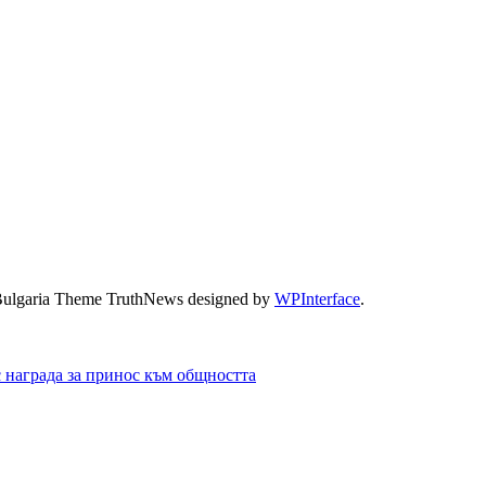
Bulgaria Theme TruthNews designed by
WPInterface
.
с награда за принос към общността