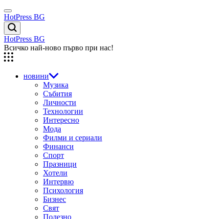
Skip
Menu
to
HotPress BG
content
Търсене
HotPress BG
Всичко най-ново първо при нас!
новини
Музика
Събития
Личности
Технологии
Интересно
Мода
Филми и сериали
Финанси
Спорт
Празници
Хотели
Интервю
Психология
Бизнес
Свят
Полезно