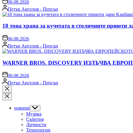
on
06.08.2026
Posted
Петър Ангелов - Пепсън
by
18 тона храна за кучетата в столичните приюти д
on
06.08.2026
Posted
Петър Ангелов - Пепсън
by
WARNER BROS. DISCOVERY ИЗЛЪЧВА ЕВРО
on
06.08.2026
Posted
Петър Ангелов - Пепсън
by
Close
search
новини
Show
sub
Музика
menu
Събития
Личности
Технологии