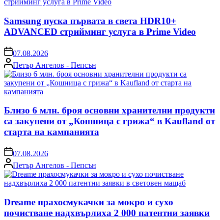
Samsung пуска първата в света HDR10+
ADVANCED стрийминг услуга в Prime Video
on
07.08.2026
Posted
Петър Ангелов - Пепсън
by
Близо 6 млн. броя основни хранителни продукти
са закупени от „Кошница с грижа“ в Kaufland от
старта на кампанията
on
07.08.2026
Posted
Петър Ангелов - Пепсън
by
Dreame прахосмукачки за мокро и сухо
почистване надхвърлиха 2 000 патентни заявки