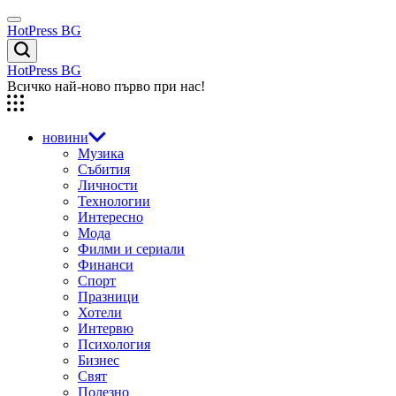
Skip
Menu
to
HotPress BG
content
Търсене
HotPress BG
Всичко най-ново първо при нас!
новини
Музика
Събития
Личности
Технологии
Интересно
Мода
Филми и сериали
Финанси
Спорт
Празници
Хотели
Интервю
Психология
Бизнес
Свят
Полезно