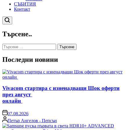
СЪБИТИЯ
Контакт
Търсене
Търсене..
Търсене
за:
Последни новини
Vivacom стартира с изненадващи Шок оферти
през август
онлайн
on
07.08.2026
Posted
Петър Ангелов - Пепсън
by