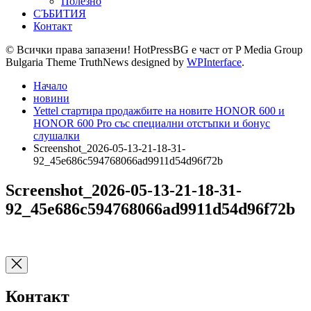
Полезно
СЪБИТИЯ
Контакт
© Всички права запазени! HotPressBG е част от P Media Group
Bulgaria Theme TruthNews designed by
WPInterface
.
Начало
новини
Yettel стартира продажбите на новите HONOR 600 и
HONOR 600 Pro със специални отстъпки и бонус
слушалки
Screenshot_2026-05-13-21-18-31-
92_45e686c594768066ad9911d54d96f72b
Screenshot_2026-05-13-21-18-31-
92_45e686c594768066ad9911d54d96f72b
Контакт