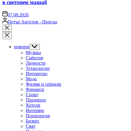
в световен мащаб
on
07.08.2026
Posted
Петър Ангелов - Пепсън
by
Close
search
новини
Show
sub
Музика
menu
Събития
Личности
Технологии
Интересно
Мода
Филми и сериали
Финанси
Спорт
Празници
Хотели
Интервю
Психология
Бизнес
Свят