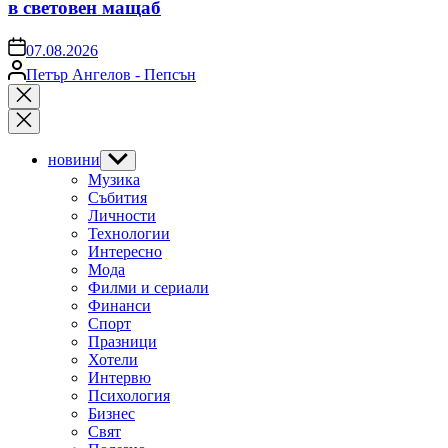
в световен мащаб
on
07.08.2026
Posted
Петър Ангелов - Пепсън
by
Close
search
новини
Show
sub
Музика
menu
Събития
Личности
Технологии
Интересно
Мода
Филми и сериали
Финанси
Спорт
Празници
Хотели
Интервю
Психология
Бизнес
Свят