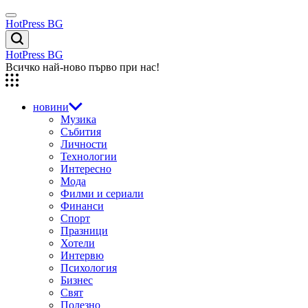
Skip
Menu
to
HotPress BG
content
Търсене
HotPress BG
Всичко най-ново първо при нас!
новини
Музика
Събития
Личности
Технологии
Интересно
Мода
Филми и сериали
Финанси
Спорт
Празници
Хотели
Интервю
Психология
Бизнес
Свят
Полезно