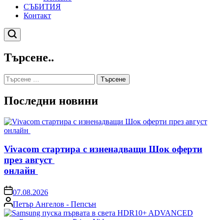
СЪБИТИЯ
Контакт
Търсене
Търсене..
Търсене
за:
Последни новини
Vivacom стартира с изненадващи Шок оферти
през август
онлайн
on
07.08.2026
Posted
Петър Ангелов - Пепсън
by