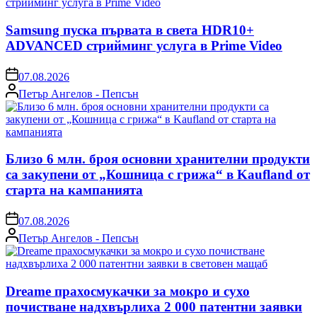
Samsung пуска първата в света HDR10+
ADVANCED стрийминг услуга в Prime Video
on
07.08.2026
Posted
Петър Ангелов - Пепсън
by
Близо 6 млн. броя основни хранителни продукти
са закупени от „Кошница с грижа“ в Kaufland от
старта на кампанията
on
07.08.2026
Posted
Петър Ангелов - Пепсън
by
Dreame прахосмукачки за мокро и сухо
почистване надхвърлиха 2 000 патентни заявки