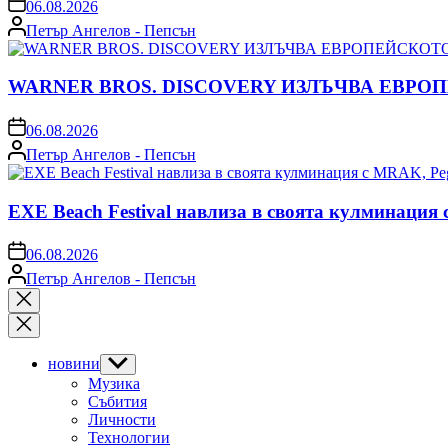
on
06.08.2026
Posted
Петър Ангелов - Пепсън
by
WARNER BROS. DISCOVERY ИЗЛЪЧВА ЕВРО
on
06.08.2026
Posted
Петър Ангелов - Пепсън
by
EXE Beach Festival навлиза в своята кулминация
on
06.08.2026
Posted
Петър Ангелов - Пепсън
by
Close
search
новини
Show
sub
Музика
menu
Събития
Личности
Технологии