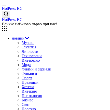
Skip
Menu
to
HotPress BG
content
Търсене
HotPress BG
Всичко най-ново първо при нас!
новини
Музика
Събития
Личности
Технологии
Интересно
Мода
Филми и сериали
Финанси
Спорт
Празници
Хотели
Интервю
Психология
Бизнес
Свят
Полезно