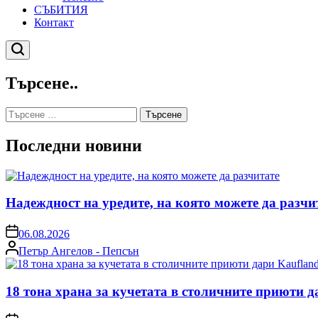
СЪБИТИЯ
Контакт
Търсене
Търсене..
Търсене
за:
Последни новини
Надеждност на уредите, на която можете да разчи
on
06.08.2026
Posted
Петър Ангелов - Пепсън
by
18 тона храна за кучетата в столичните приюти д