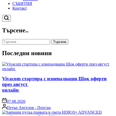
СЪБИТИЯ
Контакт
Търсене
Търсене..
Търсене
за:
Последни новини
Vivacom стартира с изненадващи Шок оферти
през август
онлайн
on
07.08.2026
Posted
Петър Ангелов - Пепсън
by