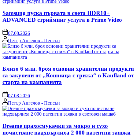
Samsung пуска първата в света HDR10+
ADVANCED стрийминг услуга в Prime Video
on
07.08.2026
Posted
Петър Ангелов - Пепсън
by
Близо 6 млн. броя основни хранителни продукти
са закупени от „Кошница с грижа“ в Kaufland от
старта на кампанията
on
07.08.2026
Posted
Петър Ангелов - Пепсън
by
Dreame прахосмукачки за мокро и сухо
почистване надхвърлиха 2 000 патентни заявки