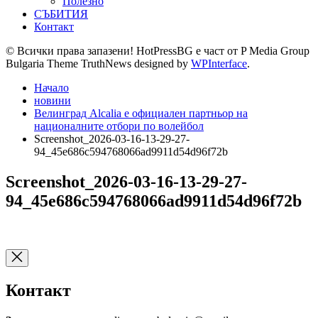
Полезно
СЪБИТИЯ
Контакт
© Всички права запазени! HotPressBG е част от P Media Group
Bulgaria Theme TruthNews designed by
WPInterface
.
Начало
новини
Велинград Alcalia е официален партньор на
националните отбори по волейбол
Screenshot_2026-03-16-13-29-27-
94_45e686c594768066ad9911d54d96f72b
Screenshot_2026-03-16-13-29-27-
94_45e686c594768066ad9911d54d96f72b
Контакт