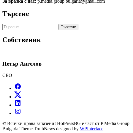
За връзка с нас:
p.media.group.bulgaria@gmail.com
Търсене
Търсене
за:
Собственик
Петър Ангелов
CEO
© Всички права запазени! HotPressBG е част от P Media Group
Bulgaria Theme TruthNews designed by
WPInterface
.