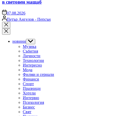
в световен мащаб
on
07.08.2026
Posted
Петър Ангелов - Пепсън
by
Close
search
новини
Show
sub
Музика
menu
Събития
Личности
Технологии
Интересно
Мода
Филми и сериали
Финанси
Спорт
Празници
Хотели
Интервю
Психология
Бизнес
Свят