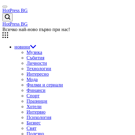
Skip
Menu
to
HotPress BG
content
Търсене
HotPress BG
Всичко най-ново първо при нас!
новини
Музика
Събития
Личности
Технологии
Интересно
Мода
Филми и сериали
Финанси
Спорт
Празници
Хотели
Интервю
Психология
Бизнес
Свят
Полезно