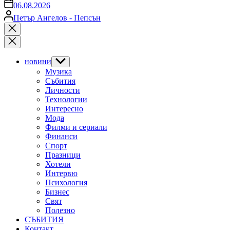
on
06.08.2026
Posted
Петър Ангелов - Пепсън
by
Close
search
новини
Show
sub
Музика
menu
Събития
Личности
Технологии
Интересно
Мода
Филми и сериали
Финанси
Спорт
Празници
Хотели
Интервю
Психология
Бизнес
Свят
Полезно
СЪБИТИЯ
Контакт