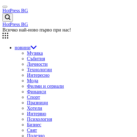
Skip
Menu
to
HotPress BG
content
Търсене
HotPress BG
Всичко най-ново първо при нас!
новини
Музика
Събития
Личности
Технологии
Интересно
Мода
Филми и сериали
Финанси
Спорт
Празници
Хотели
Интервю
Психология
Бизнес
Свят
Полезно