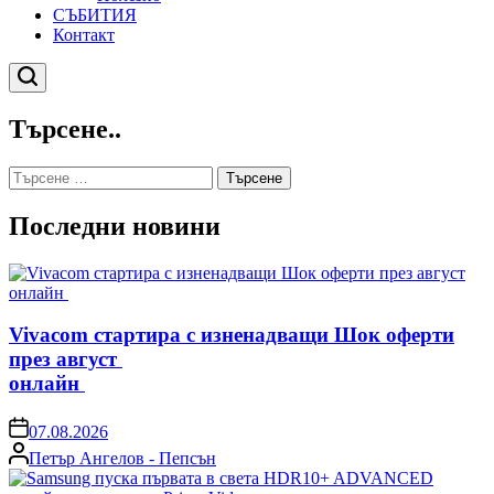
СЪБИТИЯ
Контакт
Търсене
Търсене..
Търсене
за:
Последни новини
Vivacom стартира с изненадващи Шок оферти
през август
онлайн
on
07.08.2026
Posted
Петър Ангелов - Пепсън
by