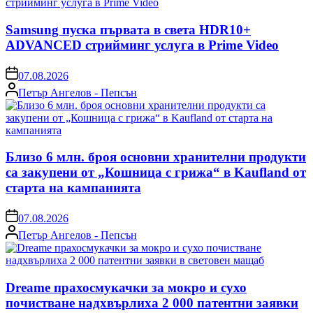
Samsung пуска първата в света HDR10+
ADVANCED стрийминг услуга в Prime Video
on
07.08.2026
Posted
Петър Ангелов - Пепсън
by
Близо 6 млн. броя основни хранителни продукти
са закупени от „Кошница с грижа“ в Kaufland от
старта на кампанията
on
07.08.2026
Posted
Петър Ангелов - Пепсън
by
Dreame прахосмукачки за мокро и сухо
почистване надхвърлиха 2 000 патентни заявки