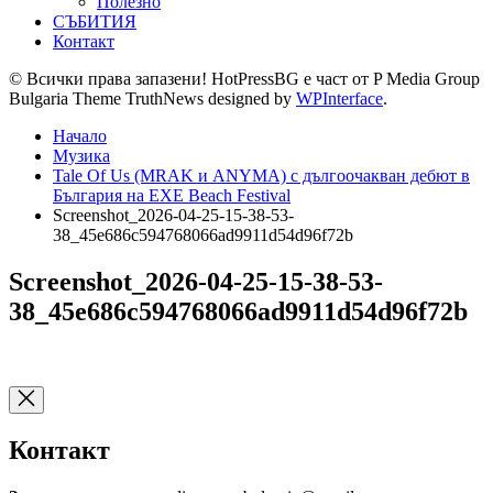
Полезно
СЪБИТИЯ
Контакт
© Всички права запазени! HotPressBG е част от P Media Group
Bulgaria Theme TruthNews designed by
WPInterface
.
Начало
Музика
Tale Of Us (MRAK и ANYMA) с дългоочакван дебют в
България на EXE Beach Festival
Screenshot_2026-04-25-15-38-53-
38_45e686c594768066ad9911d54d96f72b
Screenshot_2026-04-25-15-38-53-
38_45e686c594768066ad9911d54d96f72b
Контакт