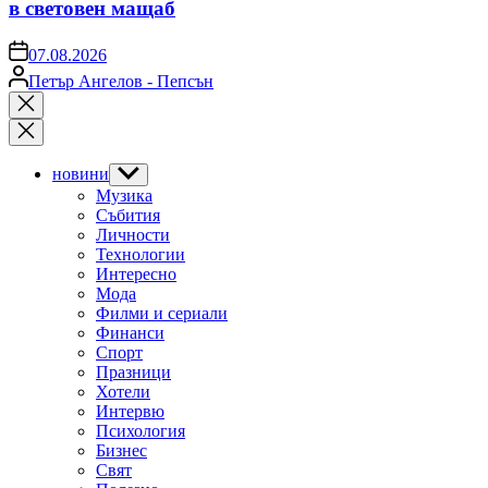
в световен мащаб
on
07.08.2026
Posted
Петър Ангелов - Пепсън
by
Close
search
новини
Show
sub
Музика
menu
Събития
Личности
Технологии
Интересно
Мода
Филми и сериали
Финанси
Спорт
Празници
Хотели
Интервю
Психология
Бизнес
Свят