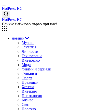
Skip
Menu
to
HotPress BG
content
Търсене
HotPress BG
Всичко най-ново първо при нас!
новини
Музика
Събития
Личности
Технологии
Интересно
Мода
Филми и сериали
Финанси
Спорт
Празници
Хотели
Интервю
Психология
Бизнес
Свят
Полезно