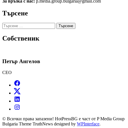
За връзка с нас:
p.media.group.bulgaria@gmail.com
Търсене
Търсене
за:
Собственик
Петър Ангелов
CEO
© Всички права запазени! HotPressBG е част от P Media Group
Bulgaria Theme TruthNews designed by
WPInterface
.