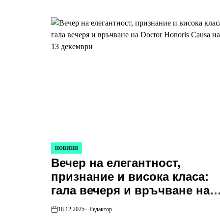
глобалното бизнес
образование
НОВИНИ
POSTED
Вечер на елегантност,
IN
признание и висока класа:
гала вечеря и връчване на
Doctor Honoris Causa на 13
18.12.2025
Редактор
on
декември