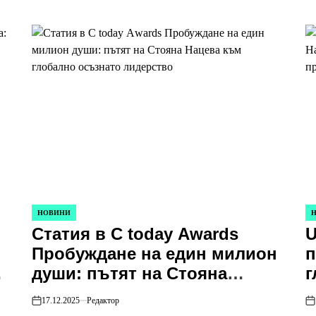
трансформационното
лидерство
НОВИНИ
POSTED
PO
Статия в С today Аwards
U
IN
IN
Пробуждане на един милион
п
души: пътят на Стояна
г
Нацева към глобално
ѝ
17.12.2025
Редактор
on
on
осъзнато лидерство
н