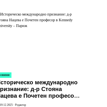
НОВИНИ
STED
сторическо международно
ризнание: д-р Стояна
ацева е Почетен професор
 Kennedy University – Париж
19.12.2025
Редактор