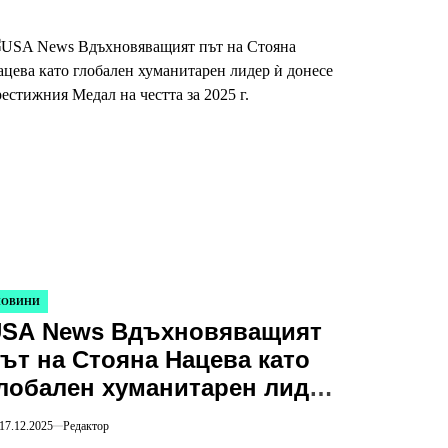
НОВИНИ
STED
SA News Вдъхновяващият
ът на Стояна Нацева като
лобален хуманитарен лидер
 донесе престижния Медал
17.12.2025
Редактор
а честта за 2025 г.