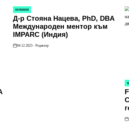
НОВИНИ
POSTED
Д-р Стояна Нацева, PhD, DBA
IN
Международен ментор към
IMPARC (Индия)
04.12.2025
Редактор
on
PO
A
F
IN
С
г
Е
on
с