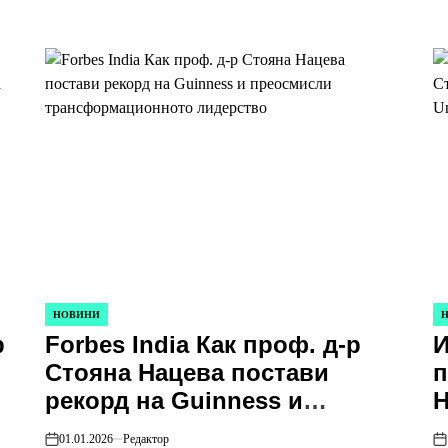
НОВИНИ
POSTED
PO
р
Forbes India Как проф. д-р
И
IN
IN
Стояна Нацева постави
п
рекорд на Guinness и
Н
преосмисли
в
01.01.2026
Редактор
on
on