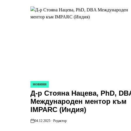
НОВИНИ
POSTED
Д-р Стояна Нацева, PhD, DB
IN
Международен ментор към
IMPARC (Индия)
04.12.2025
Редактор
on