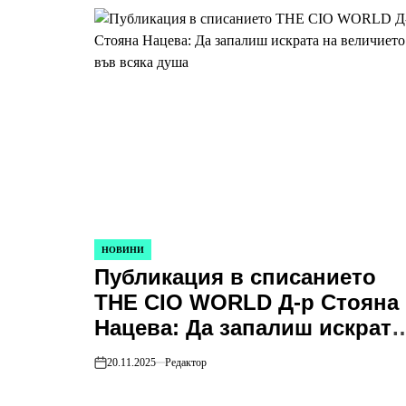
НОВИНИ
POSTED
Публикация в списанието
IN
THE CIO WORLD Д-р Стояна
Нацева: Да запалиш искрата
на величието във всяка душ
20.11.2025
Редактор
on