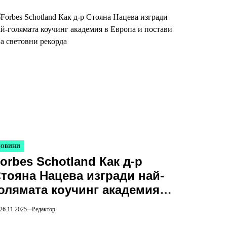
НОВИНИ
STED
orbes Schotland Как д-р
тояна Нацева изгради най-
олямата коучинг академия в
вропа и постави два
26.11.2025
Редактор
ветовни рекорда