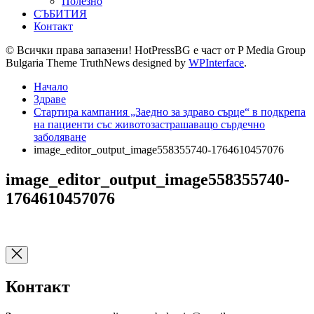
Полезно
СЪБИТИЯ
Контакт
© Всички права запазени! HotPressBG е част от P Media Group
Bulgaria Theme TruthNews designed by
WPInterface
.
Начало
Здраве
Стартира кампания „Заедно за здраво сърце“ в подкрепа
на пациенти със животозастрашаващо сърдечно
заболяване
image_editor_output_image558355740-1764610457076
image_editor_output_image558355740-
1764610457076
Контакт