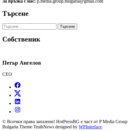
За връзка с нас:
p.media.group.bulgaria@gmail.com
Търсене
Търсене
за:
Собственик
Петър Ангелов
CEO
© Всички права запазени! HotPressBG е част от P Media Group
Bulgaria Theme TruthNews designed by
WPInterface
.