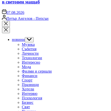
в световен мащаб
on
07.08.2026
Posted
Петър Ангелов - Пепсън
by
Close
search
новини
Show
sub
Музика
menu
Събития
Личности
Технологии
Интересно
Мода
Филми и сериали
Финанси
Спорт
Празници
Хотели
Интервю
Психология
Бизнес
Свят