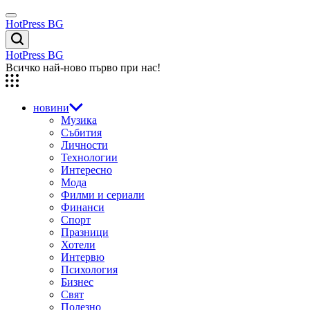
Skip
Menu
to
HotPress BG
content
Търсене
HotPress BG
Всичко най-ново първо при нас!
новини
Музика
Събития
Личности
Технологии
Интересно
Мода
Филми и сериали
Финанси
Спорт
Празници
Хотели
Интервю
Психология
Бизнес
Свят
Полезно