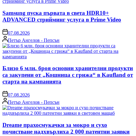
Samsung пуска първата в света HDR10+
ADVANCED стрийминг услуга в Prime Video
on
07.08.2026
Posted
Петър Ангелов - Пепсън
by
Близо 6 млн. броя основни хранителни продукти
са закупени от „Кошница с грижа“ в Kaufland от
старта на кампанията
on
07.08.2026
Posted
Петър Ангелов - Пепсън
by
Dreame прахосмукачки за мокро и сухо
почистване надхвърлиха 2 000 патентни заявки