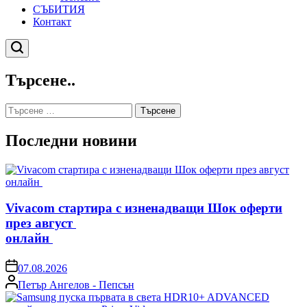
СЪБИТИЯ
Контакт
Търсене
Търсене..
Търсене
за:
Последни новини
Vivacom стартира с изненадващи Шок оферти
през август
онлайн
on
07.08.2026
Posted
Петър Ангелов - Пепсън
by