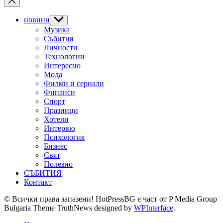
новини
Show
sub
Музика
menu
Събития
Личности
Технологии
Интересно
Мода
Филми и сериали
Финанси
Спорт
Празници
Хотели
Интервю
Психология
Бизнес
Свят
Полезно
СЪБИТИЯ
Контакт
© Всички права запазени! HotPressBG е част от P Media Group
Bulgaria Theme TruthNews designed by
WPInterface
.