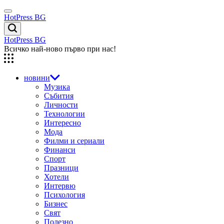
Skip
Menu
to
HotPress BG
content
Търсене
HotPress BG
Всичко най-ново първо при нас!
новини
Музика
Събития
Личности
Технологии
Интересно
Мода
Филми и сериали
Финанси
Спорт
Празници
Хотели
Интервю
Психология
Бизнес
Свят
Полезно