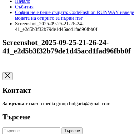
Начало
Събития
София не е беше същата: CodeFashion RUNWAY изведе
модата на открито за първи път
Screenshot_2025-09-25-21-26-24-
41_e2d5b3f32b79de1d45acd1fad96fbb0f
Screenshot_2025-09-25-21-26-24-
41_e2d5b3f32b79de1d45acd1fad96fbb0f
Контакт
За връзка с нас:
p.media.group.bulgaria@gmail.com
Търсене
Търсене
за: