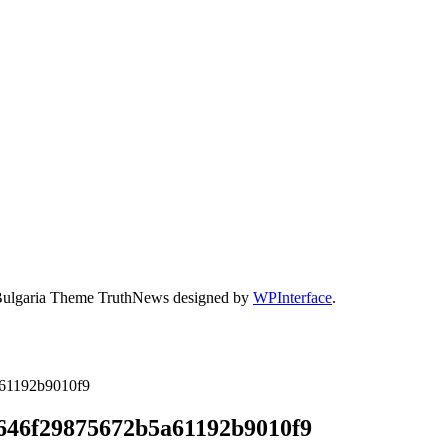
Bulgaria Theme TruthNews designed by
WPInterface
.
a61192b9010f9
7646f29875672b5a61192b9010f9