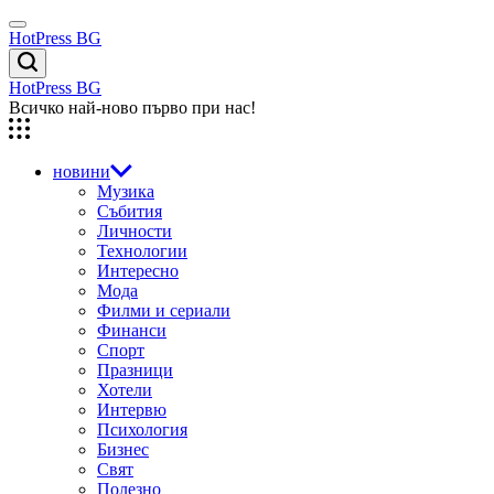
Skip
Menu
to
HotPress BG
content
Търсене
HotPress BG
Всичко най-ново първо при нас!
новини
Музика
Събития
Личности
Технологии
Интересно
Мода
Филми и сериали
Финанси
Спорт
Празници
Хотели
Интервю
Психология
Бизнес
Свят
Полезно