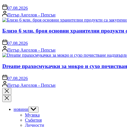
on
07.08.2026
Posted
Петър Ангелов - Пепсън
by
Близо 6 млн. броя основни хранителни продукти 
on
07.08.2026
Posted
Петър Ангелов - Пепсън
by
Dreame прахосмукачки за мокро и сухо почистван
on
07.08.2026
Posted
Петър Ангелов - Пепсън
by
Close
search
новини
Show
sub
Музика
menu
Събития
Личности