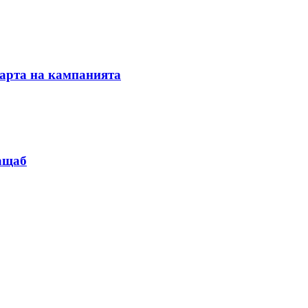
тарта на кампанията
мащаб