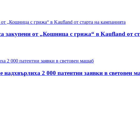
са закупени от „Кошница с грижа“ в Kaufland от с
е надхвърлиха 2 000 патентни заявки в световен 