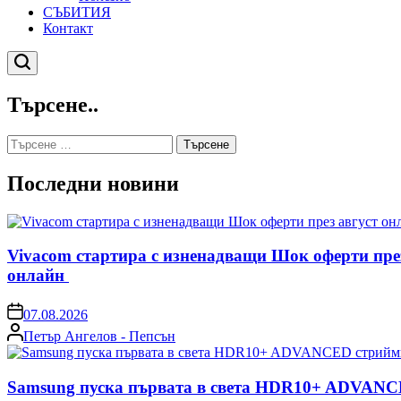
СЪБИТИЯ
Контакт
Търсене
Търсене..
Търсене
за:
Последни новини
Vivacom стартира с изненадващи Шок оферти пре
онлайн
on
07.08.2026
Posted
Петър Ангелов - Пепсън
by
Samsung пуска първата в света HDR10+ ADVANCE