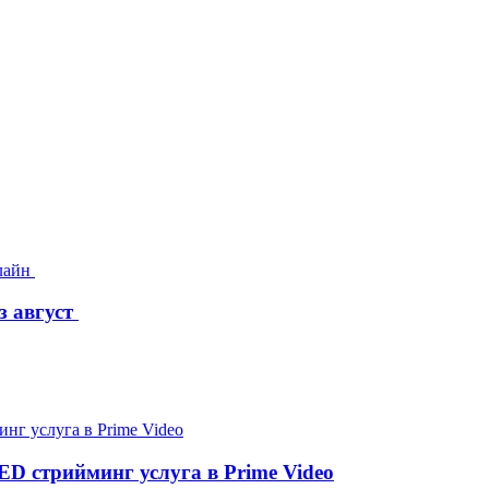
з август
D стрийминг услуга в Prime Video