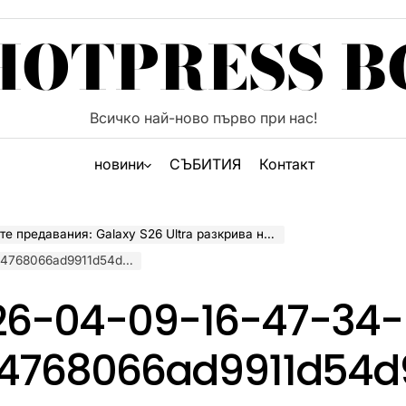
HOTPRESS B
Всичко най-ново първо при нас!
новини
СЪБИТИЯ
Контакт
26 Ultra разкрива нови възможности, поставяйки камерите в сърцето на действието
8066ad9911d54d96f72b
26-04-09-16-47-34-
4768066ad9911d54d