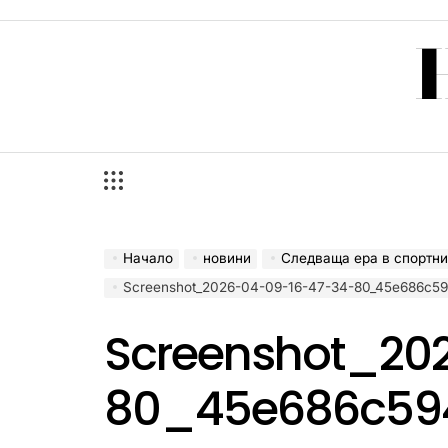
Skip
to
content
Начало
новини
Следваща ера в спортните предавания: Galaxy S
Screenshot_2026-04-09-16-47-34-80_45e686c59476
Screenshot_20
80_45e686c59