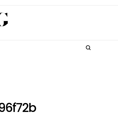
G
Търсене
96f72b