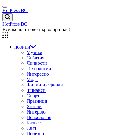
Skip
Menu
to
HotPress BG
content
Търсене
HotPress BG
Всичко най-ново първо при нас!
новини
Музика
Събития
Личности
Технологии
Интересно
Мода
Филми и сериали
Финанси
Спорт
Празници
Хотели
Интервю
Психология
Бизнес
Свят
Полезно