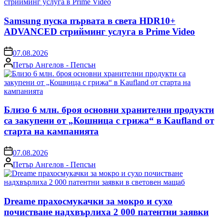
Samsung пуска първата в света HDR10+
ADVANCED стрийминг услуга в Prime Video
on
07.08.2026
Posted
Петър Ангелов - Пепсън
by
Близо 6 млн. броя основни хранителни продукти
са закупени от „Кошница с грижа“ в Kaufland от
старта на кампанията
on
07.08.2026
Posted
Петър Ангелов - Пепсън
by
Dreame прахосмукачки за мокро и сухо
почистване надхвърлиха 2 000 патентни заявки