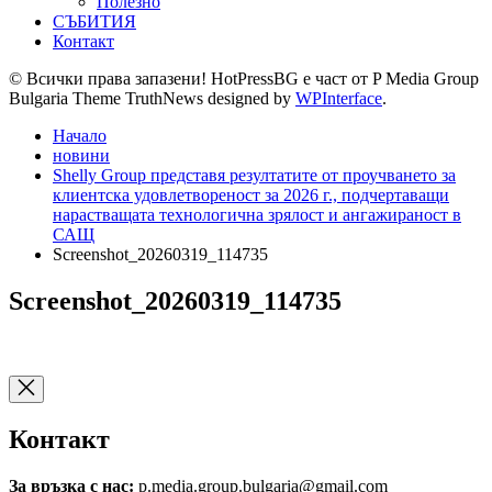
Полезно
СЪБИТИЯ
Контакт
© Всички права запазени! HotPressBG е част от P Media Group
Bulgaria Theme TruthNews designed by
WPInterface
.
Начало
новини
Shelly Group представя резултатите от проучването за
клиентска удовлетвореност за 2026 г., подчертаващи
нарастващата технологична зрялост и ангажираност в
САЩ
Screenshot_20260319_114735
Screenshot_20260319_114735
Контакт
За връзка с нас:
p.media.group.bulgaria@gmail.com