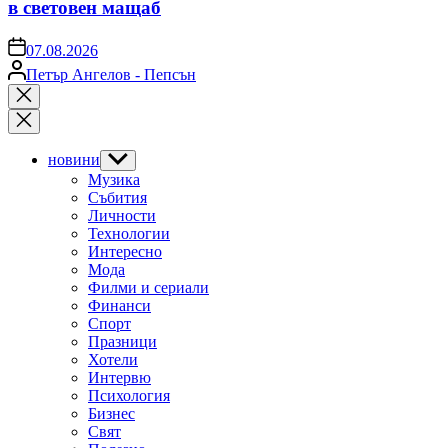
в световен мащаб
on
07.08.2026
Posted
Петър Ангелов - Пепсън
by
Close
search
новини
Show
sub
Музика
menu
Събития
Личности
Технологии
Интересно
Мода
Филми и сериали
Финанси
Спорт
Празници
Хотели
Интервю
Психология
Бизнес
Свят