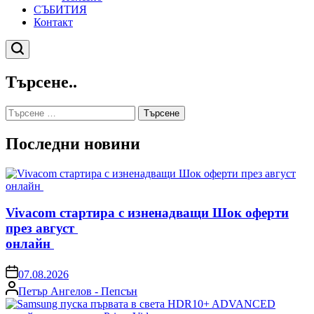
СЪБИТИЯ
Контакт
Търсене
Търсене..
Търсене
за:
Последни новини
Vivacom стартира с изненадващи Шок оферти
през август
онлайн
on
07.08.2026
Posted
Петър Ангелов - Пепсън
by