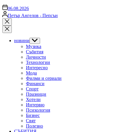
on
06.08.2026
Posted
Петър Ангелов - Пепсън
by
Close
search
новини
Show
sub
Музика
menu
Събития
Личности
Технологии
Интересно
Мода
Филми и сериали
Финанси
Спорт
Празници
Хотели
Интервю
Психология
Бизнес
Свят
Полезно
СЪБИТИЯ