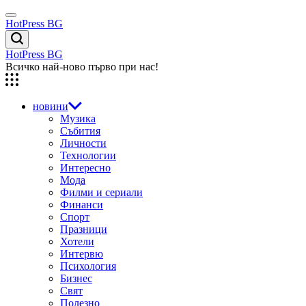
Skip
Menu
to
HotPress BG
content
Търсене
HotPress BG
Всичко най-ново първо при нас!
новини
Музика
Събития
Личности
Технологии
Интересно
Мода
Филми и сериали
Финанси
Спорт
Празници
Хотели
Интервю
Психология
Бизнес
Свят
Полезно