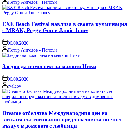
Posted
Петър Ангелов - Пепсън
by
EXE Beach Festival навлиза в своята кулминация
с MRAK, Peggy Gou и Jamie Jones
on
06.08.2026
Posted
Петър Ангелов - Пепсън
by
Заедно да помогнем на малкия Ники
on
06.08.2026
Posted
rvaleov
by
Dreame отбелязва Международния ден на
котката със специални предложения за по-чист
въздух в домовете с любимци