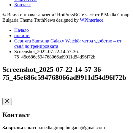
Контакт
© Всички права запазени! HotPressBG е част от P Media Group
Bulgaria Theme TruthNews designed by
WPInterface
.
Начало
новини
Серията Samsung Galaxy Watch8: ултра удобство – от
съня до тренировката
Screenshot_2025-07-22-14-57-36-
75_45e686c594768066ad9911d54d96f72b
Screenshot_2025-07-22-14-57-36-
75_45e686c594768066ad9911d54d96f72b
Контакт
За връзка с нас:
p.media.group.bulgaria@gmail.com