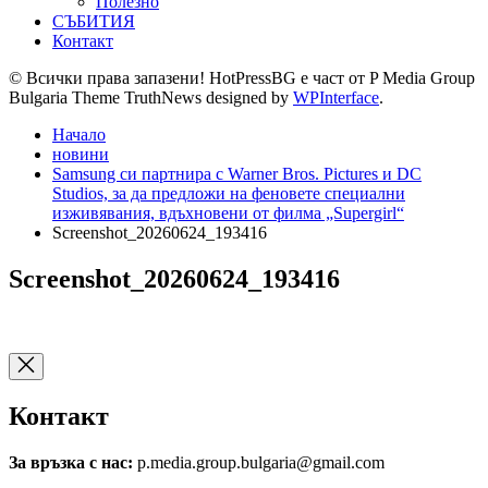
Полезно
СЪБИТИЯ
Контакт
© Всички права запазени! HotPressBG е част от P Media Group
Bulgaria Theme TruthNews designed by
WPInterface
.
Начало
новини
Samsung си партнира с Warner Bros. Pictures и DC
Studios, за да предложи на феновете специални
изживявания, вдъхновени от филма „Supergirl“
Screenshot_20260624_193416
Screenshot_20260624_193416
Контакт
За връзка с нас:
p.media.group.bulgaria@gmail.com