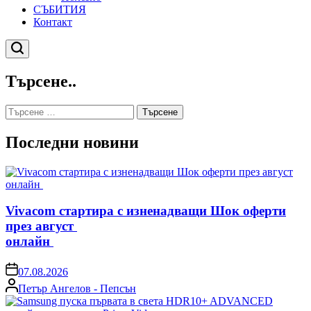
СЪБИТИЯ
Контакт
Търсене
Търсене..
Търсене
за:
Последни новини
Vivacom стартира с изненадващи Шок оферти
през август
онлайн
on
07.08.2026
Posted
Петър Ангелов - Пепсън
by