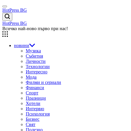
Skip
Menu
to
HotPress BG
content
Търсене
HotPress BG
Всичко най-ново първо при нас!
новини
Музика
Събития
Личности
Технологии
Интересно
Мода
Филми и сериали
Финанси
Спорт
Празници
Хотели
Интервю
Психология
Бизнес
Свят
Полезно