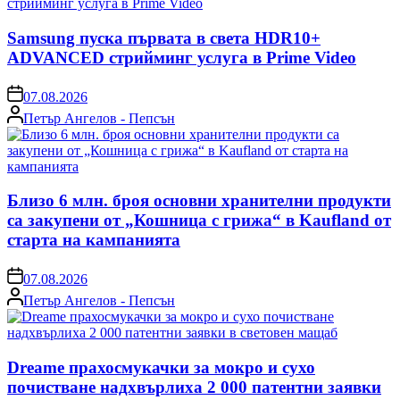
Samsung пуска първата в света HDR10+
ADVANCED стрийминг услуга в Prime Video
on
07.08.2026
Posted
Петър Ангелов - Пепсън
by
Близо 6 млн. броя основни хранителни продукти
са закупени от „Кошница с грижа“ в Kaufland от
старта на кампанията
on
07.08.2026
Posted
Петър Ангелов - Пепсън
by
Dreame прахосмукачки за мокро и сухо
почистване надхвърлиха 2 000 патентни заявки