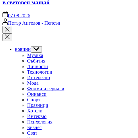
в световен мащаб
on
07.08.2026
Posted
Петър Ангелов - Пепсън
by
Close
search
новини
Show
sub
Музика
menu
Събития
Личности
Технологии
Интересно
Мода
Филми и сериали
Финанси
Спорт
Празници
Хотели
Интервю
Психология
Бизнес
Свят