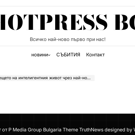
HOTPRESS B
Всичко най-ново първо при нас!
новини
СЪБИТИЯ
Контакт
ай-новите си AI иновации в ТВ технологиите в рамките на Inside Samsung, The First Look Европа 2026
т от P Media Group Bulgaria Theme TruthNews designed by