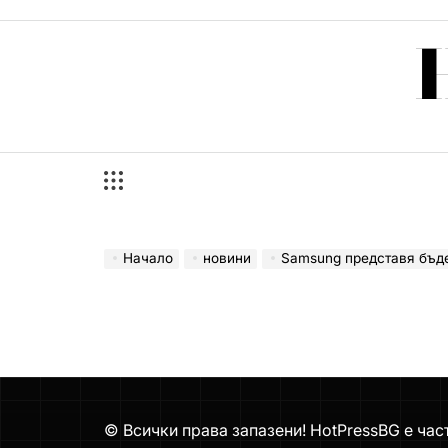
Skip
to
content
Начало
новини
Samsung представя бъдещето на интелигентния живот чрез н
© Всички права запазени! HotPressBG е час