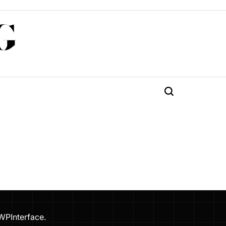
G
Търсене
WPInterface
.