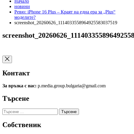
Начало
новини
Ревю: iPhone 16 Plus – Краят на една ера за „Plus“
моделите?
screenshot_20260626_1114033558964925583037519
screenshot_20260626_11140335589649255
Контакт
За връзка с нас:
p.media.group.bulgaria@gmail.com
Търсене
Търсене
за:
Собственик