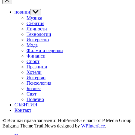
новини
Show
sub
Музика
menu
Събития
Личности
Технологии
Интересно
Мода
Филми и сериали
Финанси
Спорт
Празници
Хотели
Интервю
Психология
Бизнес
Свят
Полезно
СЪБИТИЯ
Контакт
© Всички права запазени! HotPressBG е част от P Media Group
Bulgaria Theme TruthNews designed by
WPInterface
.