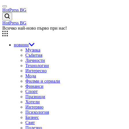
Skip
Menu
to
HotPress BG
content
Търсене
HotPress BG
Всичко най-ново първо при нас!
новини
Музика
Събития
Личности
Технологии
Интересно
Мода
Филми и сериали
Финанси
Спорт
Празници
Хотели
Интервю
Психология
Бизнес
Свят
Полезно