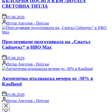
БЪЛГАРИЯ ПОСЯГА КЪМ ЛЮТАТА
СВЕТОВНА ТИТЛА
on
05.08.2026
Posted
Петър Ангелов - Пепсън
by
Проследяваме подготовката на „Сиатъл
Сийхоукс“ в HBO Max
on
05.08.2026
Posted
Петър Ангелов - Пепсън
by
Автентична италианска вечеря до -30% в
Kaufland
on
05.08.2026
Posted
Петър Ангелов - Пепсън
by
Close
search