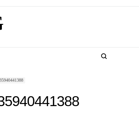
G
Търсене
735940441388
35940441388