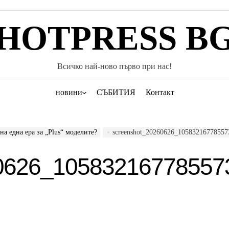
HOTPRESS B
Всичко най-ново първо при нас!
новини
СЪБИТИЯ
Контакт
 на една ера за „Plus“ моделите?
screenshot_20260626_1058321677855
60626_10583216778557