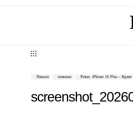
Skip
to
content
Начало
новини
Ревю: iPhone 16 Plus – Краят
screenshot_202