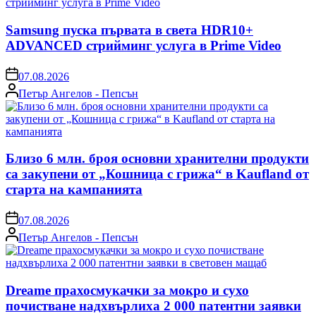
Samsung пуска първата в света HDR10+
ADVANCED стрийминг услуга в Prime Video
on
07.08.2026
Posted
Петър Ангелов - Пепсън
by
Близо 6 млн. броя основни хранителни продукти
са закупени от „Кошница с грижа“ в Kaufland от
старта на кампанията
on
07.08.2026
Posted
Петър Ангелов - Пепсън
by
Dreame прахосмукачки за мокро и сухо
почистване надхвърлиха 2 000 патентни заявки