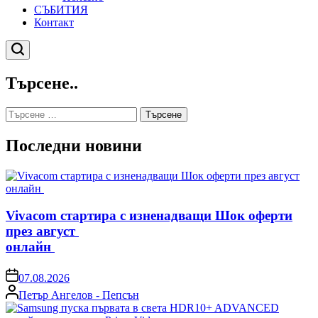
СЪБИТИЯ
Контакт
Търсене
Търсене..
Търсене
за:
Последни новини
Vivacom стартира с изненадващи Шок оферти
през август
онлайн
on
07.08.2026
Posted
Петър Ангелов - Пепсън
by