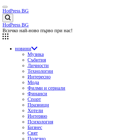
Skip
Menu
to
HotPress BG
content
Търсене
HotPress BG
Всичко най-ново първо при нас!
новини
Музика
Събития
Личности
Технологии
Интересно
Мода
Филми и сериали
Финанси
Спорт
Празници
Хотели
Интервю
Психология
Бизнес
Свят
Полезно