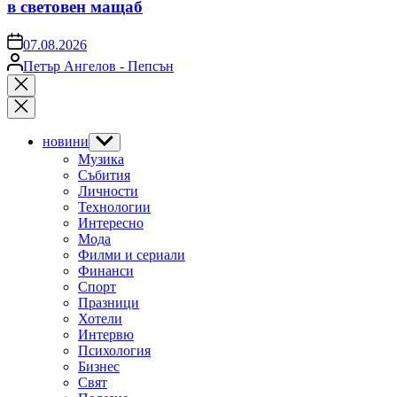
в световен мащаб
on
07.08.2026
Posted
Петър Ангелов - Пепсън
by
Close
search
новини
Show
sub
Музика
menu
Събития
Личности
Технологии
Интересно
Мода
Филми и сериали
Финанси
Спорт
Празници
Хотели
Интервю
Психология
Бизнес
Свят