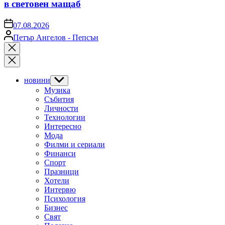
в световен мащаб
on
07.08.2026
Posted
Петър Ангелов - Пепсън
by
Close
search
новини
Show
sub
Музика
menu
Събития
Личности
Технологии
Интересно
Мода
Филми и сериали
Финанси
Спорт
Празници
Хотели
Интервю
Психология
Бизнес
Свят