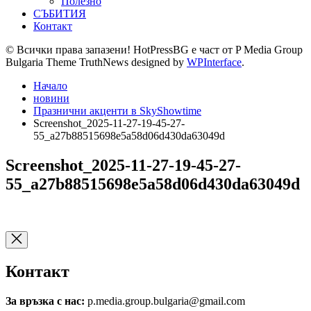
Полезно
СЪБИТИЯ
Контакт
© Всички права запазени! HotPressBG е част от P Media Group
Bulgaria Theme TruthNews designed by
WPInterface
.
Начало
новини
Празнични акценти в SkyShowtime
Screenshot_2025-11-27-19-45-27-
55_a27b88515698e5a58d06d430da63049d
Screenshot_2025-11-27-19-45-27-
55_a27b88515698e5a58d06d430da63049d
Контакт
За връзка с нас:
p.media.group.bulgaria@gmail.com