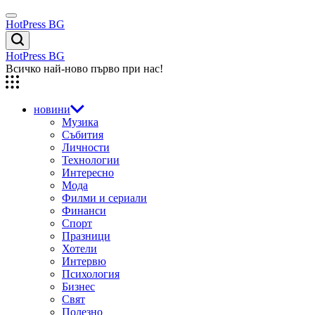
Skip
Menu
to
HotPress BG
content
Търсене
HotPress BG
Всичко най-ново първо при нас!
новини
Музика
Събития
Личности
Технологии
Интересно
Мода
Филми и сериали
Финанси
Спорт
Празници
Хотели
Интервю
Психология
Бизнес
Свят
Полезно