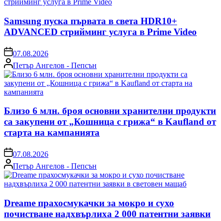
Samsung пуска първата в света HDR10+
ADVANCED стрийминг услуга в Prime Video
on
07.08.2026
Posted
Петър Ангелов - Пепсън
by
Близо 6 млн. броя основни хранителни продукти
са закупени от „Кошница с грижа“ в Kaufland от
старта на кампанията
on
07.08.2026
Posted
Петър Ангелов - Пепсън
by
Dreame прахосмукачки за мокро и сухо
почистване надхвърлиха 2 000 патентни заявки