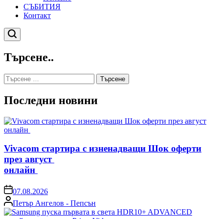
СЪБИТИЯ
Контакт
Търсене
Търсене..
Търсене
за:
Последни новини
Vivacom стартира с изненадващи Шок оферти
през август
онлайн
on
07.08.2026
Posted
Петър Ангелов - Пепсън
by