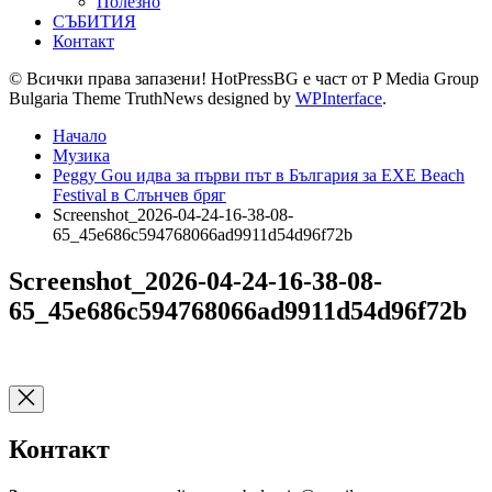
Полезно
СЪБИТИЯ
Контакт
© Всички права запазени! HotPressBG е част от P Media Group
Bulgaria Theme TruthNews designed by
WPInterface
.
Начало
Музика
Peggy Gou идва за първи път в България за EXE Beach
Festival в Слънчев бряг
Screenshot_2026-04-24-16-38-08-
65_45e686c594768066ad9911d54d96f72b
Screenshot_2026-04-24-16-38-08-
65_45e686c594768066ad9911d54d96f72b
Контакт