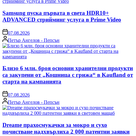
Samsung пуска първата в света HDR10+
ADVANCED стрийминг услуга в Prime Video
on
07.08.2026
Posted
Петър Ангелов - Пепсън
by
Близо 6 млн. броя основни хранителни продукти
са закупени от „Кошница с грижа“ в Kaufland от
старта на кампанията
on
07.08.2026
Posted
Петър Ангелов - Пепсън
by
Dreame прахосмукачки за мокро и сухо
почистване надхвърлиха 2 000 патентни заявки