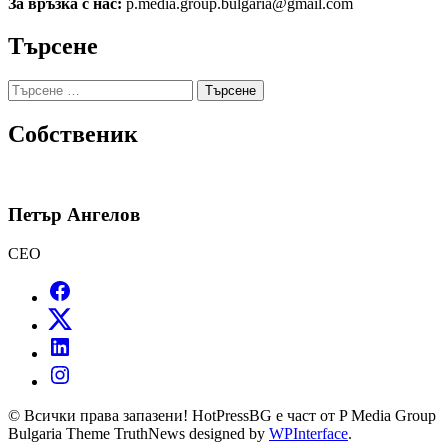
За връзка с нас:
p.media.group.bulgaria@gmail.com
Търсене
Търсене
за:
Собственик
Петър Ангелов
CEO
© Всички права запазени! HotPressBG е част от P Media Group
Bulgaria Theme TruthNews designed by
WPInterface
.