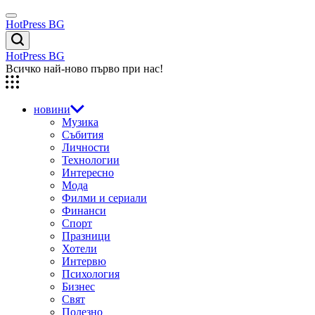
Skip
Menu
to
HotPress BG
content
Търсене
HotPress BG
Всичко най-ново първо при нас!
новини
Музика
Събития
Личности
Технологии
Интересно
Мода
Филми и сериали
Финанси
Спорт
Празници
Хотели
Интервю
Психология
Бизнес
Свят
Полезно