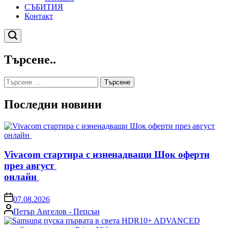
СЪБИТИЯ
Контакт
Търсене
Търсене..
Търсене
за:
Последни новини
Vivacom стартира с изненадващи Шок оферти
през август
онлайн
on
07.08.2026
Posted
Петър Ангелов - Пепсън
by