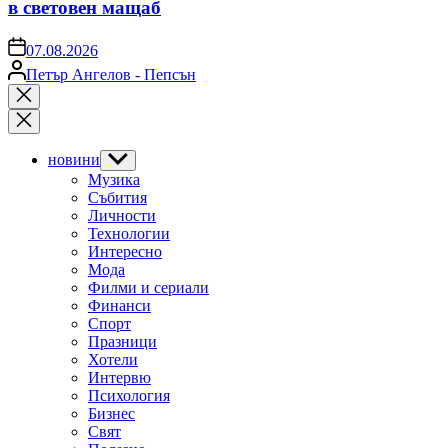
в световен мащаб
on
07.08.2026
Posted
Петър Ангелов - Пепсън
by
Close
search
новини
Show
sub
Музика
menu
Събития
Личности
Технологии
Интересно
Мода
Филми и сериали
Финанси
Спорт
Празници
Хотели
Интервю
Психология
Бизнес
Свят