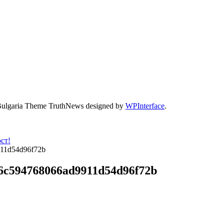
Bulgaria Theme TruthNews designed by
WPInterface
.
ст!
911d54d96f72b
86c594768066ad9911d54d96f72b