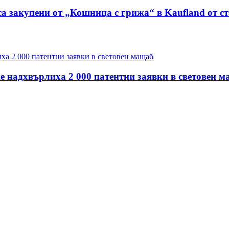
са закупени от „Кошница с грижа“ в Kaufland от с
е надхвърлиха 2 000 патентни заявки в световен 