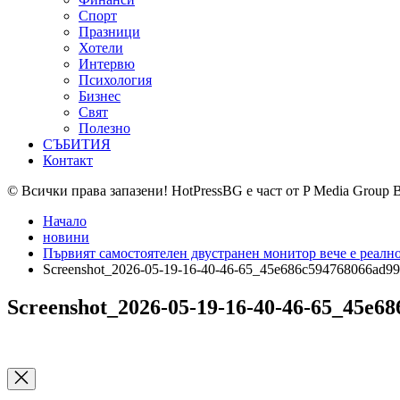
Спорт
Празници
Хотели
Интервю
Психология
Бизнес
Свят
Полезно
СЪБИТИЯ
Контакт
© Всички права запазени! HotPressBG е част от P Media Group 
Начало
новини
Първият самостоятелен двустранен монитор вече е реално
Screenshot_2026-05-19-16-40-46-65_45e686c594768066ad9
Screenshot_2026-05-19-16-40-46-65_45e6