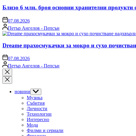
Близо 6 млн. броя основни хранителни продукти 
on
07.08.2026
Posted
Петър Ангелов - Пепсън
by
Dreame прахосмукачки за мокро и сухо почистван
on
07.08.2026
Posted
Петър Ангелов - Пепсън
by
Close
search
новини
Show
sub
Музика
menu
Събития
Личности
Технологии
Интересно
Мода
Филми и сериали
Финанси