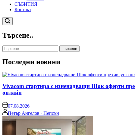
СЪБИТИЯ
Контакт
Търсене
Търсене..
Търсене
за:
Последни новини
Vivacom стартира с изненадващи Шок оферти пре
онлайн
on
07.08.2026
Posted
Петър Ангелов - Пепсън
by