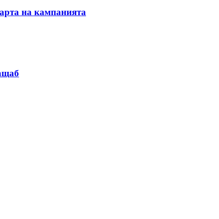
тарта на кампанията
мащаб