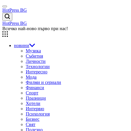
Skip
Menu
to
HotPress BG
content
Търсене
HotPress BG
Всичко най-ново първо при нас!
новини
Музика
Събития
Личности
Технологии
Интересно
Мода
Филми и сериали
Финанси
Спорт
Празници
Хотели
Интервю
Психология
Бизнес
Свят
Полезно