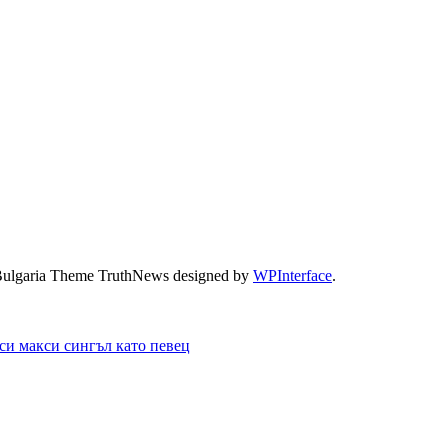
Bulgaria Theme TruthNews designed by
WPInterface
.
си макси сингъл като певец