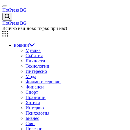
Skip
Menu
to
HotPress BG
content
Търсене
HotPress BG
Всичко най-ново първо при нас!
новини
Музика
Събития
Личности
Технологии
Интересно
Мода
Филми и сериали
Финанси
Спорт
Празници
Хотели
Интервю
Психология
Бизнес
Свят
Полезно