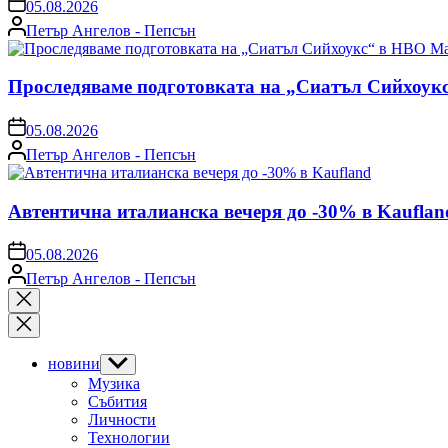
on
05.08.2026
Posted
Петър Ангелов - Пепсън
by
Проследяваме подготовката на „Сиатъл Сийхоук
on
05.08.2026
Posted
Петър Ангелов - Пепсън
by
Автентична италианска вечеря до -30% в Kauflan
on
05.08.2026
Posted
Петър Ангелов - Пепсън
by
Close
search
новини
Show
sub
Музика
menu
Събития
Личности
Технологии