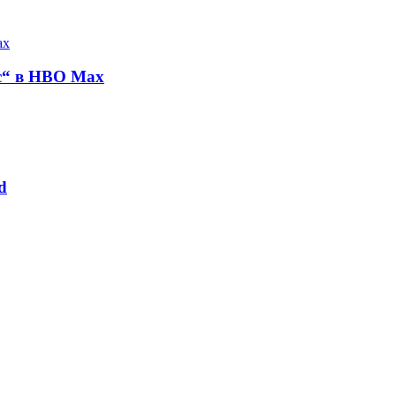
с“ в HBO Max
d