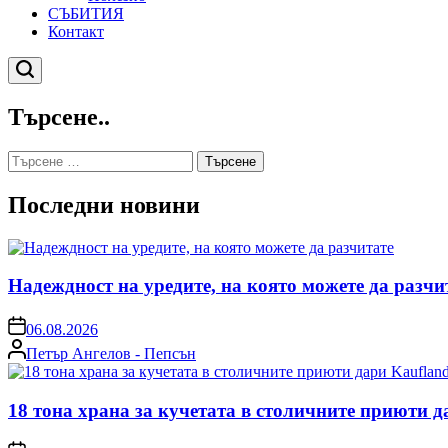
СЪБИТИЯ
Контакт
Търсене
Търсене..
Търсене
за:
Последни новини
Надеждност на уредите, на която можете да разчи
on
06.08.2026
Posted
Петър Ангелов - Пепсън
by
18 тона храна за кучетата в столичните приюти д