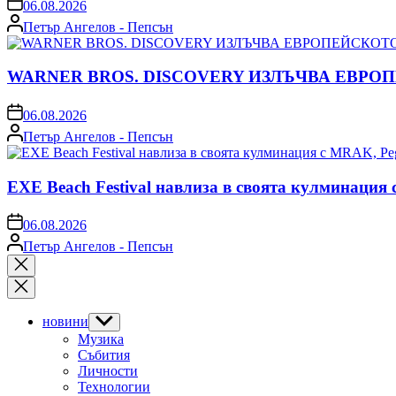
on
06.08.2026
Posted
Петър Ангелов - Пепсън
by
WARNER BROS. DISCOVERY ИЗЛЪЧВА ЕВРО
on
06.08.2026
Posted
Петър Ангелов - Пепсън
by
EXE Beach Festival навлиза в своята кулминация
on
06.08.2026
Posted
Петър Ангелов - Пепсън
by
Close
search
новини
Show
sub
Музика
menu
Събития
Личности
Технологии