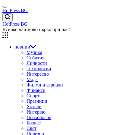
Skip
Menu
to
HotPress BG
content
Търсене
HotPress BG
Всичко най-ново първо при нас!
новини
Музика
Събития
Личности
Технологии
Интересно
Мода
Филми и сериали
Финанси
Спорт
Празници
Хотели
Интервю
Психология
Бизнес
Свят
Полезно