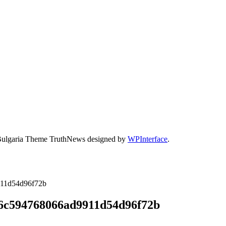
Bulgaria Theme TruthNews designed by
WPInterface
.
911d54d96f72b
86c594768066ad9911d54d96f72b