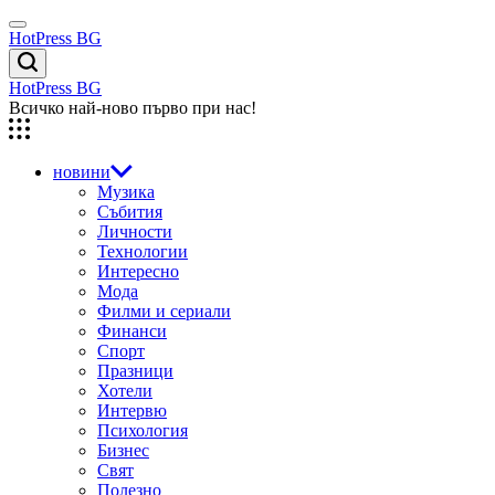
Skip
Menu
to
HotPress BG
content
Търсене
HotPress BG
Всичко най-ново първо при нас!
новини
Музика
Събития
Личности
Технологии
Интересно
Мода
Филми и сериали
Финанси
Спорт
Празници
Хотели
Интервю
Психология
Бизнес
Свят
Полезно