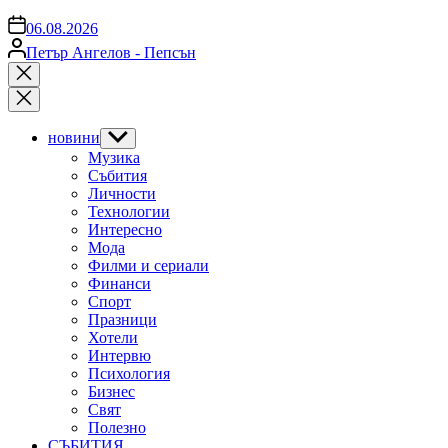
on
06.08.2026
Posted
Петър Ангелов - Пепсън
by
Close
search
новини
Show
sub
Музика
menu
Събития
Личности
Технологии
Интересно
Мода
Филми и сериали
Финанси
Спорт
Празници
Хотели
Интервю
Психология
Бизнес
Свят
Полезно
СЪБИТИЯ