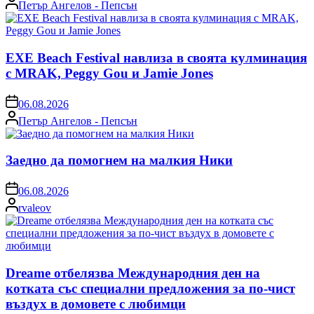
Posted
Петър Ангелов - Пепсън
by
EXE Beach Festival навлиза в своята кулминация
с MRAK, Peggy Gou и Jamie Jones
on
06.08.2026
Posted
Петър Ангелов - Пепсън
by
Заедно да помогнем на малкия Ники
on
06.08.2026
Posted
rvaleov
by
Dreame отбелязва Международния ден на
котката със специални предложения за по-чист
въздух в домовете с любимци