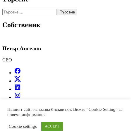
Търсене
за:
Собственик
Петър Ангелов
CEO
© Всички права запазени! HotPressBG е част от P Media Group
Нашият сайт използва бисквитки. Вижте “Cookie Setting” за
Bulgaria Theme TruthNews designed by
WPInterface
.
повече информация
Cookie settings
ACCEPT