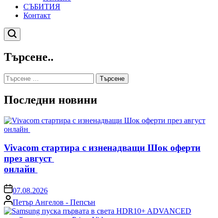
СЪБИТИЯ
Контакт
Търсене
Търсене..
Търсене
за:
Последни новини
Vivacom стартира с изненадващи Шок оферти
през август
онлайн
on
07.08.2026
Posted
Петър Ангелов - Пепсън
by