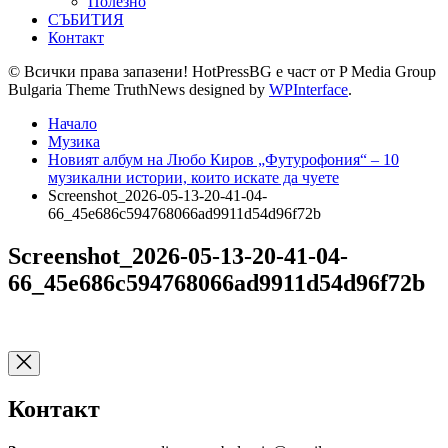
Полезно
СЪБИТИЯ
Контакт
© Всички права запазени! HotPressBG е част от P Media Group
Bulgaria Theme TruthNews designed by
WPInterface
.
Начало
Музика
Новият албум на Любо Киров „Футурофония“ – 10
музикални истории, които искате да чуете
Screenshot_2026-05-13-20-41-04-
66_45e686c594768066ad9911d54d96f72b
Screenshot_2026-05-13-20-41-04-
66_45e686c594768066ad9911d54d96f72b
Контакт