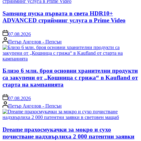
Samsung пуска първата в света HDR10+
ADVANCED стрийминг услуга в Prime Video
on
07.08.2026
Posted
Петър Ангелов - Пепсън
by
Близо 6 млн. броя основни хранителни продукти
са закупени от „Кошница с грижа“ в Kaufland от
старта на кампанията
on
07.08.2026
Posted
Петър Ангелов - Пепсън
by
Dreame прахосмукачки за мокро и сухо
почистване надхвърлиха 2 000 патентни заявки