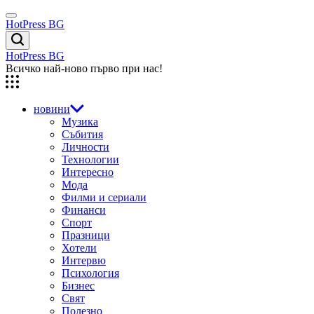
Skip
Menu
to
HotPress BG
content
Търсене
HotPress BG
Всичко най-ново първо при нас!
новини
Музика
Събития
Личности
Технологии
Интересно
Мода
Филми и сериали
Финанси
Спорт
Празници
Хотели
Интервю
Психология
Бизнес
Свят
Полезно