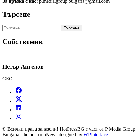
За връзка с нас:
p.media.group.bulgaria@gmail.com
Търсене
Търсене
за:
Собственик
Петър Ангелов
CEO
© Всички права запазени! HotPressBG е част от P Media Group
Bulgaria Theme TruthNews designed by
WPInterface
.