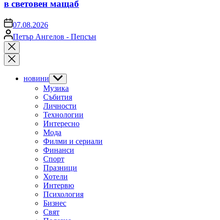
в световен мащаб
on
07.08.2026
Posted
Петър Ангелов - Пепсън
by
Close
search
новини
Show
sub
Музика
menu
Събития
Личности
Технологии
Интересно
Мода
Филми и сериали
Финанси
Спорт
Празници
Хотели
Интервю
Психология
Бизнес
Свят